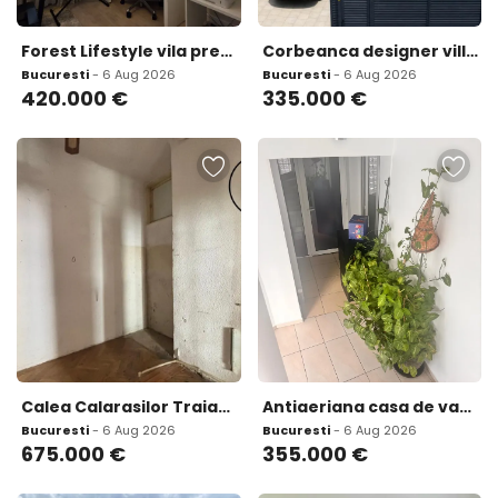
Forest Lifestyle vila premium in Mogosoaia
Corbeanca designer villa move in ready 1 082 mp land nzeb A
Bucuresti
- 6 Aug 2026
Bucuresti
- 6 Aug 2026
420.000
€
335.000
€
Calea Calarasilor Traian Cladire interbelica P 2E Teren 586 mp
Antiaeriana casa de vanzare 6 camere potential business notariat/clinica
Bucuresti
- 6 Aug 2026
Bucuresti
- 6 Aug 2026
675.000
€
355.000
€