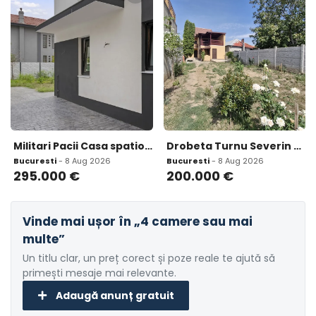
Militari Pacii Casa spatioasa cu terasa si loc de parcare
Drobeta Turnu Severin casa 7 camere si teren 1800mp
Bucuresti
- 8 Aug 2026
Bucuresti
- 8 Aug 2026
295.000
€
200.000
€
Vinde mai ușor în „4 camere sau mai
multe”
Un titlu clar, un preț corect și poze reale te ajută să
primești mesaje mai relevante.
Adaugă anunț gratuit