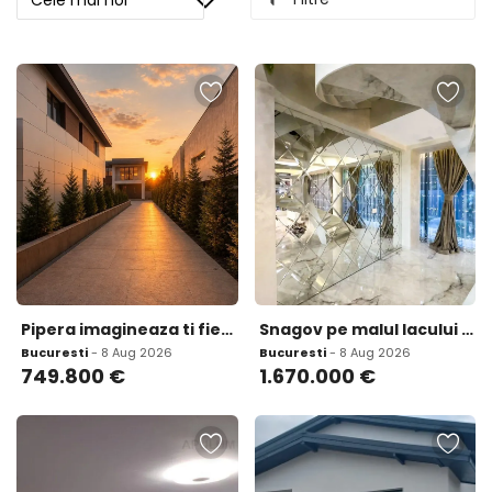
Pipera imagineaza ti fiecare apus de aici vila deosebita
Snagov pe malul lacului unde luxul devine cotidian
Bucuresti
- 8 Aug 2026
Bucuresti
- 8 Aug 2026
749.800
€
1.670.000
€