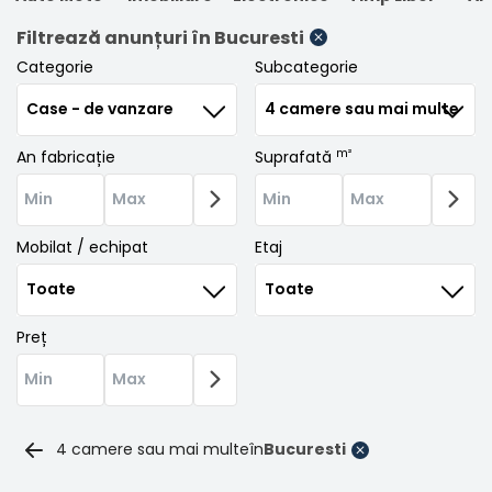
Filtrează anunțuri
în Bucuresti
Categorie
Subcategorie
m²
An fabricație
Suprafată
Mobilat / echipat
Etaj
Preț
4 camere sau mai multe
în
Bucuresti