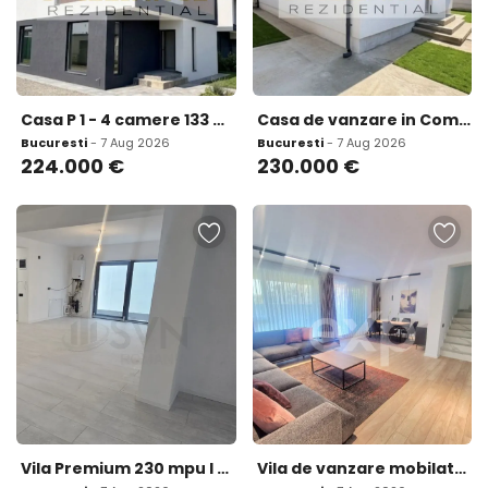
Casa P 1 - 4 camere 133 mp utili Teren
Casa de vanzare in Comuna Berceni - Zona Aviatorilor
Bucuresti
- 7 Aug 2026
Bucuresti
- 7 Aug 2026
224.000
€
230.000
€
Vila Premium 230 mpu I 2 Locuri Parcare incluse I Curte
Vila de vanzare mobilata si utiliata Pipera rondul omv co