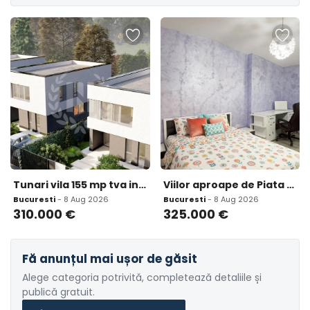
Tunari vila 155 mp tva inclus 0 comision
Viilor aproape de Piata Unirii casa istorica modernizata
Bucuresti
- 8 Aug 2026
Bucuresti
- 8 Aug 2026
310.000
€
325.000
€
Fă anunțul mai ușor de găsit
Alege categoria potrivită, completează detaliile și
publică gratuit.