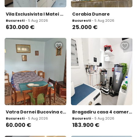
Vila Exclusivista l Matei Millo I Smart Home
Corabia Dunare
Bucuresti
- 5 Aug 2026
Bucuresti
- 5 Aug 2026
630.000
€
25.000
€
Vatra Dornei Bucovina casa la munte schimb apartament Bucuresti
Bragadiru casa 4 camere independenta energetic
Bucuresti
- 5 Aug 2026
Bucuresti
- 5 Aug 2026
60.000
€
183.900
€