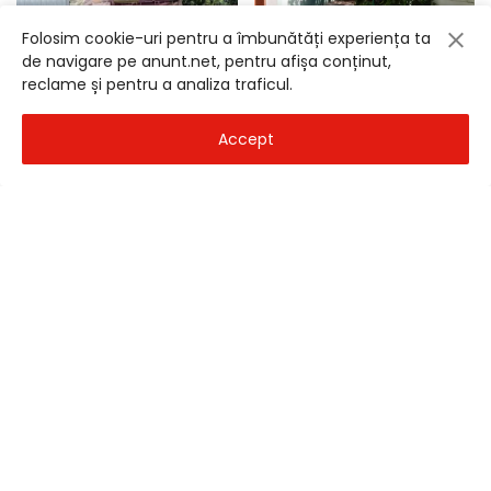
Folosim cookie-uri pentru a îmbunătăți experiența ta
de navigare pe anunt.net, pentru afișa conținut,
reclame și pentru a analiza traficul.
Vila 5 camere de vanzare cu view in Breaza
Popa Nan Traian casa P pod curte proprie casa izolata exterior
Accept
Bucuresti
- 5 Aug 2026
Bucuresti
- 4 Aug 2026
195.000
€
299.500
€
Tunari direct proprietar vila premium tva inclus
Bulevardul pipera vila 315 mp utili lot 462 mp complex P