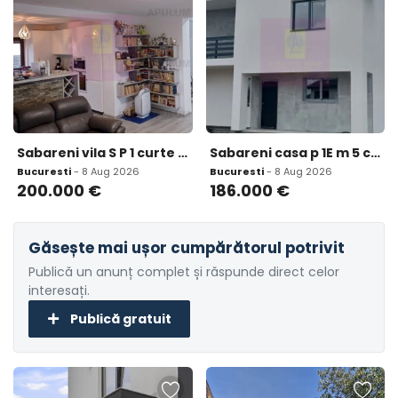
Sabareni vila S P 1 curte 568 mp aproape de padure
Sabareni casa p 1E m 5 camere 3 bai terasa acoperita ct
Bucuresti
- 8 Aug 2026
Bucuresti
- 8 Aug 2026
200.000
€
186.000
€
Găsește mai ușor cumpărătorul potrivit
Publică un anunț complet și răspunde direct celor
interesați.
Publică gratuit