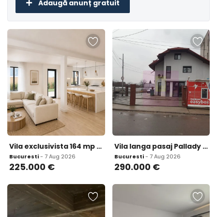
Adaugă anunț gratuit
Vila exclusivista 164 mp construiti 320 mp curt
Vila langa pasaj Pallady O investitie care produce ven
Bucuresti
- 7 Aug 2026
Bucuresti
- 7 Aug 2026
225.000
€
290.000
€