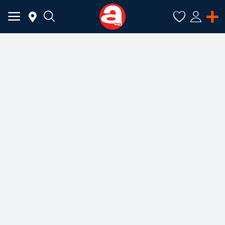
ADAUGĂ
ANUNȚ
Meniu Principal
Categorii
Acasă
Favorite
Autentificare