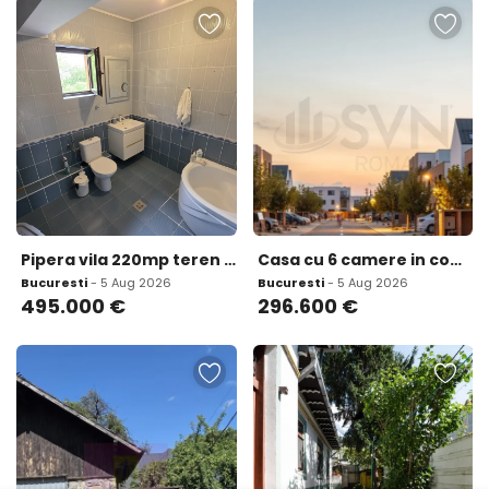
Pipera vila 220mp teren 723 mp
Casa cu 6 camere in complex rezidential Colin
Bucuresti
- 5 Aug 2026
Bucuresti
- 5 Aug 2026
495.000
€
296.600
€