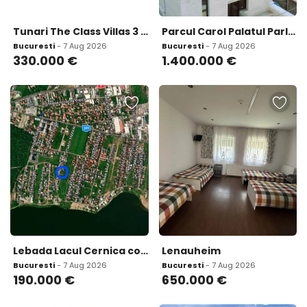
Tunari The Class Villas 3 casa 4 camere teren 300 mp
Parcul Carol Palatul Parlamentului proiect boutique exclusivist D P 2E M
Bucuresti
- 7 Aug 2026
Bucuresti
- 7 Aug 2026
330.000
€
1.400.000
€
Lebada Lacul Cernica complex rezidential premium 6 case moderne pe parte
Lenauheim
Bucuresti
- 7 Aug 2026
Bucuresti
- 7 Aug 2026
190.000
€
650.000
€