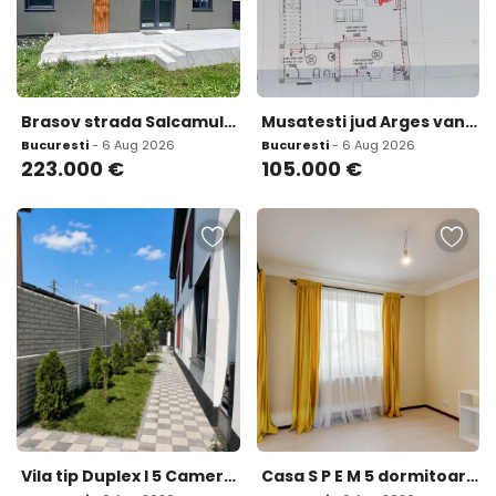
Brasov strada Salcamului nr 16 Sanpetru
Musatesti jud Arges vanzare casa 5 camere sau schimb cu apartament in Pitesti sau Curtea de Arges
Bucuresti
- 6 Aug 2026
Bucuresti
- 6 Aug 2026
223.000
€
105.000
€
Vila tip Duplex I 5 Camere I Curte proprie I Chitila
Casa S P E M 5 dormitoare mansarda 85 mp garaj - zona