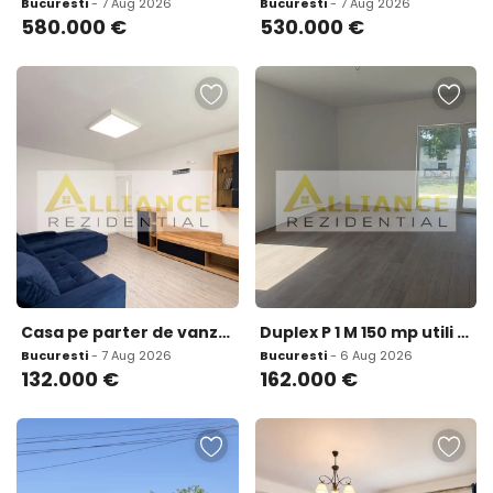
Bucuresti
- 7 Aug 2026
Bucuresti
- 7 Aug 2026
580.000
€
530.000
€
Casa pe parter de vanzare in Comuna Berceni 3 camere
Duplex P 1 M 150 mp utili 4 camere Teren 250 mp I T
Bucuresti
- 7 Aug 2026
Bucuresti
- 6 Aug 2026
132.000
€
162.000
€