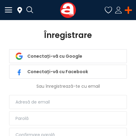
Înregistrare
ADAUGĂ
ANUNȚ
Conectați-vă cu Google
Meniu Principal
Conectați-vă cu Facebook
Categorii
Sau înregistrează-te cu email
Acasă
Favorite
Autentificare