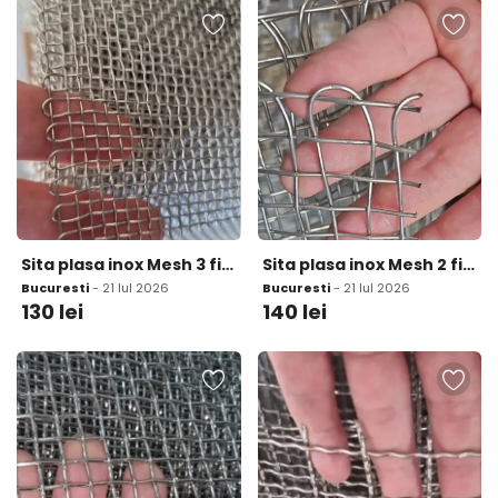
Sita plasa inox Mesh 3 fir 1 37mm ochi 7mm
Sita plasa inox Mesh 2 fir 1 6mm ochi 11 1mm
Bucuresti
- 21 Iul 2026
Bucuresti
- 21 Iul 2026
130
lei
140
lei