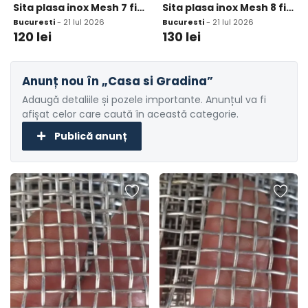
Sita plasa inox Mesh 7 fir 0 8mm ochi 2 82mm
Sita plasa inox Mesh 8 fir 0 7mm ochi 2 47mm
Bucuresti
- 21 Iul 2026
Bucuresti
- 21 Iul 2026
120
lei
130
lei
Anunț nou în „Casa si Gradina”
Adaugă detaliile și pozele importante. Anunțul va fi
afișat celor care caută în această categorie.
Publică anunț