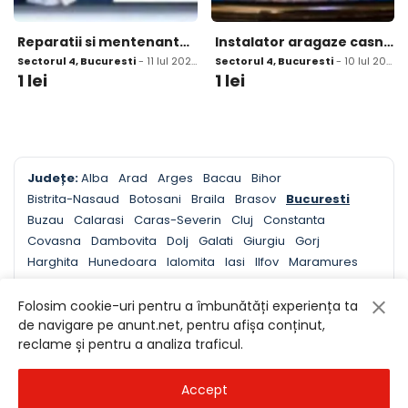
Reparatii si mentenanta instalatii tehnico - sanitare
Instalator aragaze casnice &amp; Electrocasnice
Sectorul 4, Bucuresti
- 11 Iul 2026
Sectorul 4, Bucuresti
- 10 Iul 2026
1
lei
1
lei
Județe:
Alba
Arad
Arges
Bacau
Bihor
Bistrita-Nasaud
Botosani
Braila
Brasov
Bucuresti
Buzau
Calarasi
Caras-Severin
Cluj
Constanta
Covasna
Dambovita
Dolj
Galati
Giurgiu
Gorj
Harghita
Hunedoara
Ialomita
Iasi
Ilfov
Maramures
Mehedinti
Mures
Neamt
Olt
Prahova
Salaj
Satu Mare
Sibiu
Suceava
Teleorman
Timis
Tulcea
Folosim cookie-uri pentru a îmbunătăți experiența ta
de navigare pe anunt.net, pentru afișa conținut,
Valcea
Vaslui
Vrancea
reclame și pentru a analiza traficul.
Localitati din Bucuresti
Accept