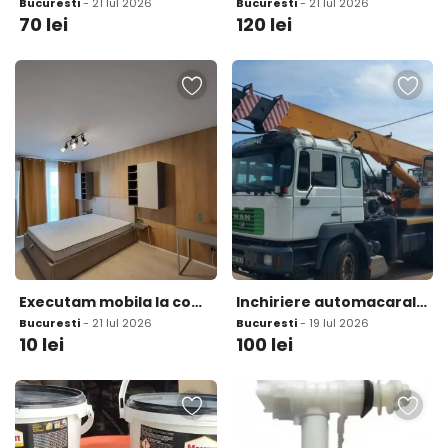
Bucuresti
- 21 Iul 2026
Bucuresti
- 21 Iul 2026
70
lei
120
lei
Executam mobila la comanda
Inchiriere automacarale de 10 si 18 tone
Bucuresti
- 21 Iul 2026
Bucuresti
- 19 Iul 2026
10
lei
100
lei