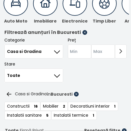
Înregistrare
Auto Moto
Imobiliare
Electronice
Timp Liber
An
Filtrează anunțuri
în Bucuresti
Categorie
Preț
Stare
Casa si Gradina
în
Bucuresti
Constructii
Mobilier
Decoratiuni interior
16
2
1
Instalatii sanitare
Instalatii termice
5
1
Toate
Firmă
Privat
Resetează filtre