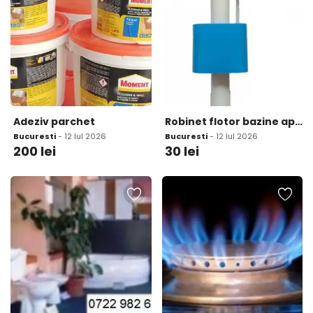
Adeziv parchet
Robinet flotor bazine apa WC alimentare laterala
Bucuresti
- 12 Iul 2026
Bucuresti
- 12 Iul 2026
200
lei
30
lei