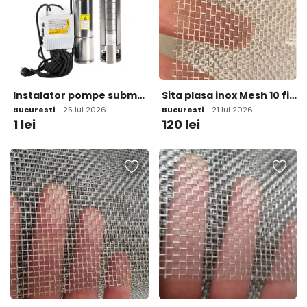
Instalator pompe submersibile &amp; hidrofoare
Sita plasa inox Mesh 10 fir 0 6mm ochi 1 94mm
Bucuresti
- 25 Iul 2026
Bucuresti
- 21 Iul 2026
1
lei
120
lei