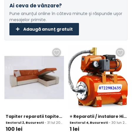
Ai ceva de vânzare?
Pune anunțul online în câteva minute și răspunde ușor
mesajelor primite.
Adaugă anunț gratuit
Tapiter reparatii tapiterie
⭐ Reparatii / instalare Hidofoare casnice
Sectorul 2, Bucuresti
- 31 Iul 2026
Sectorul 4, Bucuresti
- 30 Iun 2026
100
lei
1
lei