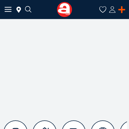
ADAUGĂ
ANUNȚ
Meniu Principal
Categorii
Acasă
Favorite
Autentificare