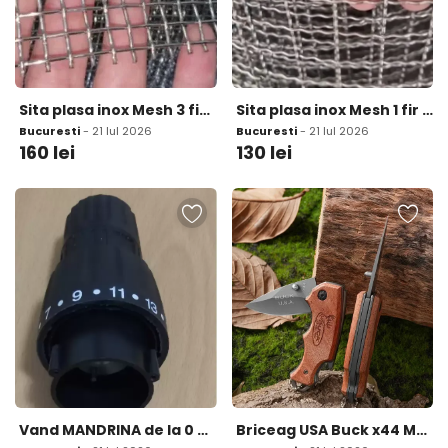
Sita plasa inox Mesh 3 fir 1 6mm ochi 6 86mm
Sita plasa inox Mesh 1 fir 2mm ochi 23 4mm
Bucuresti
- 21 Iul 2026
Bucuresti
- 21 Iul 2026
160
lei
130
lei
Vand MANDRINA de la 0 8mm la 10mm
Briceag USA Buck x44 Maner lemn desfacator bere