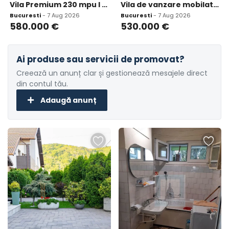
Vila Premium 230 mpu I 2 Locuri Parcare incluse I Curte
Vila de vanzare mobilata si utiliata Pipera rondul omv co
Bucuresti
- 7 Aug 2026
Bucuresti
- 7 Aug 2026
580.000
€
530.000
€
Ai produse sau servicii de promovat?
Creează un anunț clar și gestionează mesajele direct
din contul tău.
Adaugă anunț