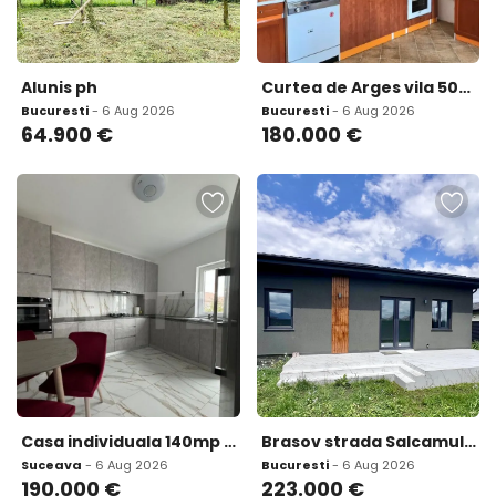
Alunis ph
Curtea de Arges vila 500 mp teren 1 632 mp ideala pentru locuinta sau pensiune
Bucuresti
- 6 Aug 2026
Bucuresti
- 6 Aug 2026
64.900
€
180.000
€
Casa individuala 140mp 250mp teren zona Ipotesti
Brasov strada Salcamului nr 16 Sanpetru
Suceava
- 6 Aug 2026
Bucuresti
- 6 Aug 2026
190.000
€
223.000
€