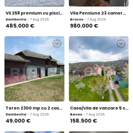
Vil 258 premium cu piscin 258 jacuzzi teren de baschet
Vila Pensiune 23 camere 3500 m teren Moieciu de Sus
Dambovita
- 7 Aug 2026
Brasov
- 7 Aug 2026
485.000
€
980.000
€
Teren 2300 mp cu 2 case 1970 2 km de A1-- ideal reconver
Casa/vila de vanzare 5 camere teren 1275 mp Sarata B
Dambovita
- 7 Aug 2026
Bacau
- 7 Aug 2026
49.000
€
158.500
€