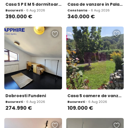
Casa S P E M 5 dormitoare mansarda 85 mp garaj - zona
Casa de vanzare in Palazu Mare 4 camere Teren 655 mp
Bucuresti
- 6 Aug 2026
Constanta
- 6 Aug 2026
390.000
€
340.000
€
Dobroesti Fundeni
Casa 5 camere de vanzare in Mislea
Bucuresti
- 6 Aug 2026
Bucuresti
- 6 Aug 2026
274.990
€
109.000
€