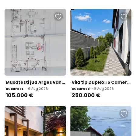
Musatesti jud Arges vanzare casa 5 camere sau schimb cu apartament in Pitesti sau Curtea de Arges
Vila tip Duplex I 5 Camere I Curte proprie I Chitila
Bucuresti
- 6 Aug 2026
Bucuresti
- 6 Aug 2026
105.000
€
250.000
€