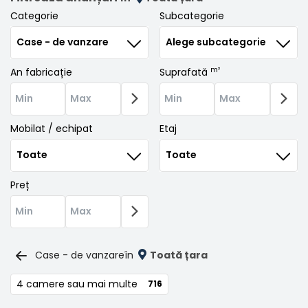
Categorie
Subcategorie
m²
An fabricație
Suprafată
Mobilat / echipat
Etaj
Preț
Case - de vanzare
în
Toată țara
4 camere sau mai multe
716