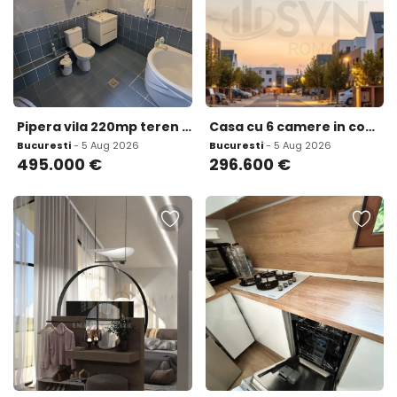
Pipera vila 220mp teren 723 mp
Casa cu 6 camere in complex rezidential Colin
Bucuresti
- 5 Aug 2026
Bucuresti
- 5 Aug 2026
495.000
€
296.600
€