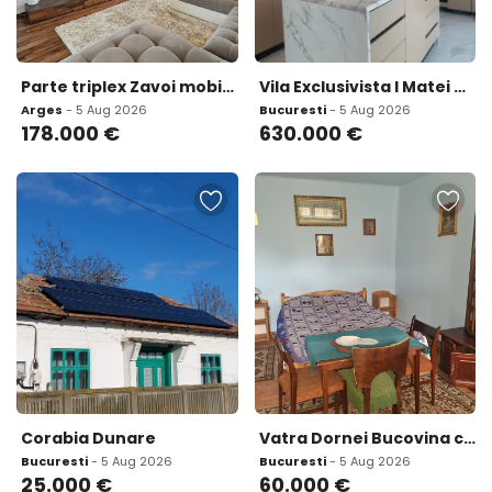
Parte triplex Zavoi mobilata si utilata 178000 euro
Vila Exclusivista l Matei Millo I Smart Home
Arges
- 5 Aug 2026
Bucuresti
- 5 Aug 2026
178.000
€
630.000
€
Corabia Dunare
Vatra Dornei Bucovina casa la munte schimb apartament Bucuresti
Bucuresti
- 5 Aug 2026
Bucuresti
- 5 Aug 2026
25.000
€
60.000
€