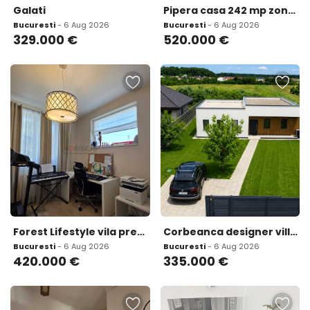
Galati
Pipera casa 242 mp zona linistita curte privata
Bucuresti
- 6 Aug 2026
Bucuresti
- 6 Aug 2026
329.000
€
520.000
€
Forest Lifestyle vila premium in Mogosoaia
Corbeanca designer villa move in ready 1 082 mp land nzeb A
Bucuresti
- 6 Aug 2026
Bucuresti
- 6 Aug 2026
420.000
€
335.000
€