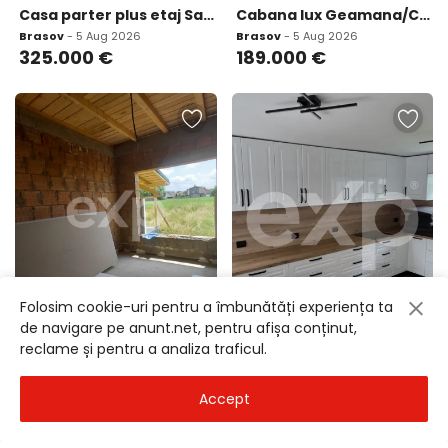
Casa parter plus etaj Sanpetru Brasov zona Le
Cabana lux Geamana/Codlea casa autonoma energetic
Brasov
- 5 Aug 2026
Brasov
- 5 Aug 2026
325.000
€
189.000
€
Folosim cookie-uri pentru a îmbunătăți experiența ta
de navigare pe anunt.net, pentru afișa conținut,
Casa P pod 100 mp utili teren 892 mp - Bod jud Bras
Vila Premium Single 176 mp Utili Renovata Complet
reclame și pentru a analiza traficul.
Brasov
- 5 Aug 2026
Dambovita
- 5 Aug 2026
154.900
€
249.000
€
Accept