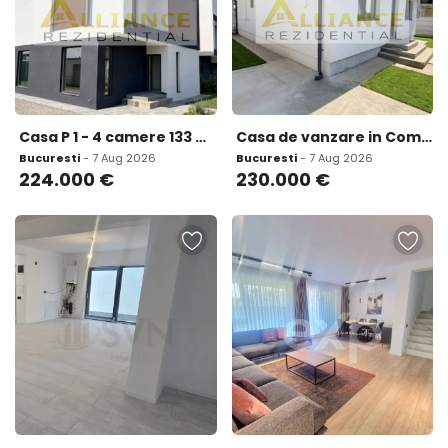
Casa P 1 - 4 camere 133 mp utili Teren
Casa de vanzare in Comuna Berceni - Zona Aviatorilor
Bucuresti
- 7 Aug 2026
Bucuresti
- 7 Aug 2026
224.000
€
230.000
€