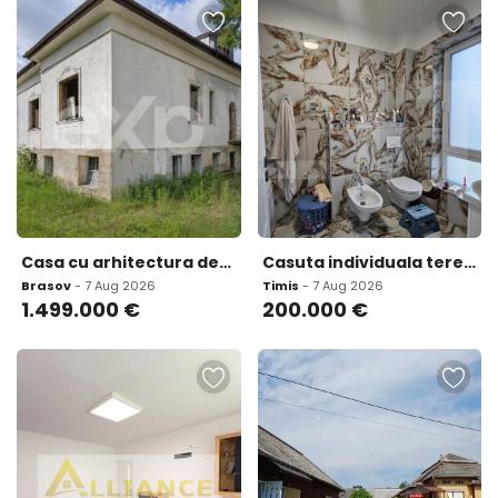
Casa cu arhitectura deosebita 842 mp si teren de 1 048
Casuta individuala teren 331 mp Zona Semicentrala
Brasov
- 7 Aug 2026
Timis
- 7 Aug 2026
1.499.000
€
200.000
€