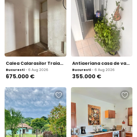
Calea Calarasilor Traian Cladire interbelica P 2E Teren 586 mp
Antiaeriana casa de vanzare 6 camere potential business notariat/clinica
Bucuresti
- 6 Aug 2026
Bucuresti
- 6 Aug 2026
675.000
€
355.000
€