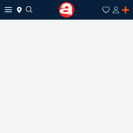
ADAUGĂ
ANUNȚ
Meniu Principal
Categorii
Acasă
Favorite
Autentificare