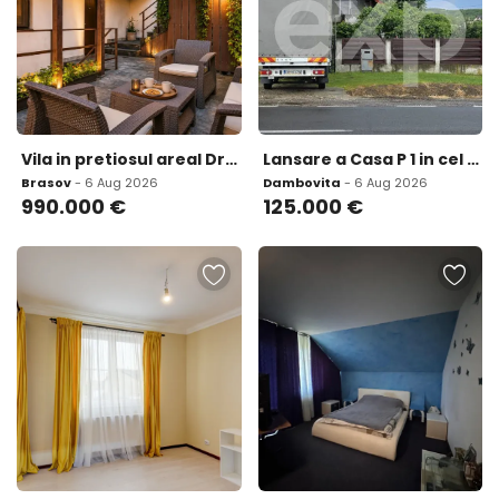
Vila in pretiosul areal Drumul Poienii Centru Istoric M
Lansare a Casa P 1 in cel mai mare cartier rezid
Brasov
- 6 Aug 2026
Dambovita
- 6 Aug 2026
990.000
€
125.000
€