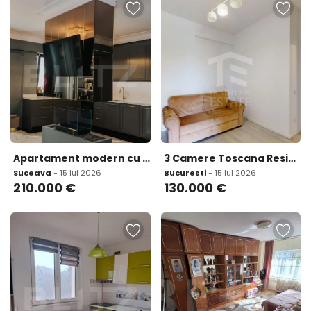
Apartament modern cu 3 camere 98 mp etaj 3 bloc nou zona
3 Camere Toscana Residence Otopeni Mobilat Parcare
Suceava
- 15 Iul 2026
Bucuresti
- 15 Iul 2026
210.000
€
130.000
€