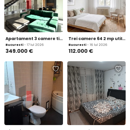
Apartament 3 camere tip Duplex zona Calea Calarasilor/P
Trei camere 64 2 mp utili 2 bai bloc 1985 etaj 7/8
Bucuresti
- 17 Iul 2026
Bucuresti
- 16 Iul 2026
349.000
€
112.000
€