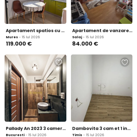
Apartament spatios cu 3 camere 63 mp zona dambu
Apartament de vanzare 3 camere 65 mp zona Nord
Mures
- 15 Iul 2026
Salaj
- 15 Iul 2026
119.000
€
84.000
€
Pallady An 2023 3 camere etaj Parter inalt 72 mp met
Dambovita 3 cam et 1 incalzire pardoseala 2 bai 2
Bucuresti
- 15 Iul 2026
Timis
- 15 Iul 2026