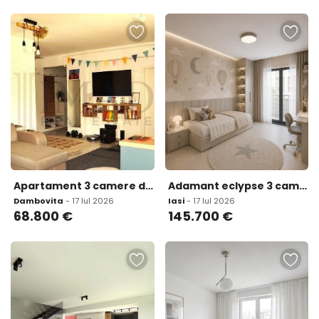
Apartament 3 camere decomandat - Etaj 2/4 - Zon 259
Adamant eclypse 3 camere openspace tip 3B 84 9mp cug brd Iasi
Dambovita
- 17 Iul 2026
Iasi
- 17 Iul 2026
68.800
€
145.700
€