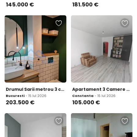
145.000
€
181.500
€
Drumul Sarii metrou 3 camere renovat complet
Apartament 3 Camere de vanzare in zona far Constanta D
Bucuresti
- 15 Iul 2026
Constanta
- 15 Iul 2026
203.500
€
105.000
€