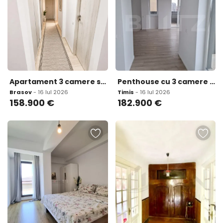
Apartament 3 camere suprafata extinsa decomandat zona ver
Penthouse cu 3 camere 76 42 mp 3 terase zona Torontalului
Brasov
- 16 Iul 2026
Timis
- 16 Iul 2026
158.900
€
182.900
€