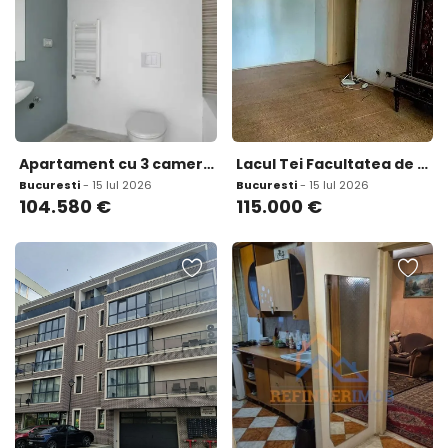
Apartament cu 3 camere The Suburb Buftea
Lacul Tei Facultatea de Constructii
Bucuresti
- 15 Iul 2026
Bucuresti
- 15 Iul 2026
104.580
€
115.000
€