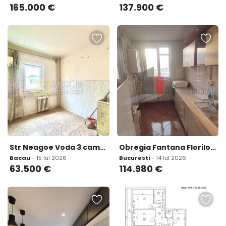
165.000
€
137.900
€
Str Neagoe Voda 3 camere etaj 3 Bacau
Obregia Fantana Florilor Vanzare apartament 3 camere cu centrala
Bacau
- 15 Iul 2026
Bucuresti
- 14 Iul 2026
63.500
€
114.980
€