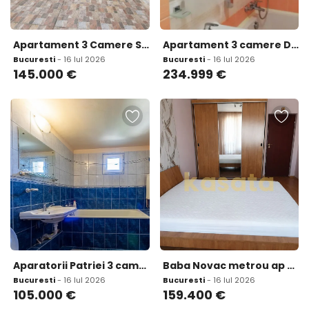
Apartament 3 Camere Strada Luica Sector 4 Terasa 54 mp
Apartament 3 camere Decebal l Imobil 2009
Bucuresti
- 16 Iul 2026
Bucuresti
- 16 Iul 2026
145.000
€
234.999
€
Aparatorii Patriei 3 camere decomandat langa facultatea Spiru Haret
Baba Novac metrou ap 3 camere renovat mobilat boxa Park Lake
Bucuresti
- 16 Iul 2026
Bucuresti
- 16 Iul 2026
105.000
€
159.400
€