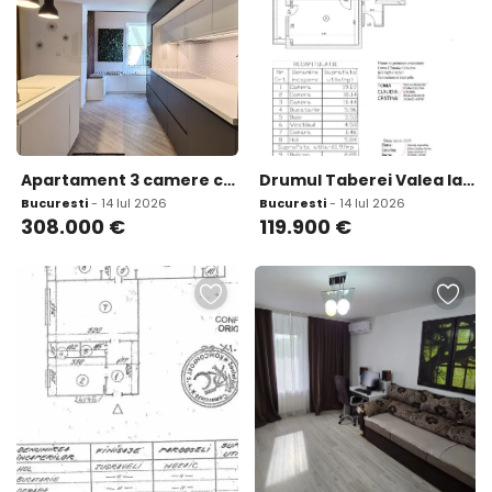
Apartament 3 camere curte 77 mp Pipera loc de parcare inc
Drumul Taberei Valea Ialomitei Bucla
Bucuresti
- 14 Iul 2026
Bucuresti
- 14 Iul 2026
308.000
€
119.900
€