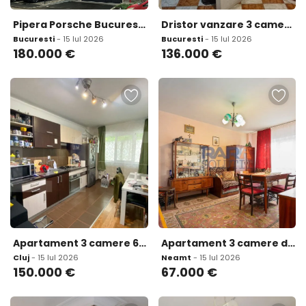
Pipera Porsche Bucuresti Nord
Dristor vanzare 3 camere 69 mp
Bucuresti
- 15 Iul 2026
Bucuresti
- 15 Iul 2026
180.000
€
136.000
€
Apartament 3 camere 62 mp parcare Zona Mega Image
Apartament 3 camere doua bai Bd Roman Musat
Cluj
- 15 Iul 2026
Neamt
- 15 Iul 2026
150.000
€
67.000
€