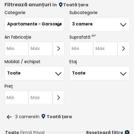
Filtrează anunțuri
în
Toată țara
Categorie
Subcategorie
m²
An fabricație
Suprafată
Mobilat / echipat
Etaj
Preț
3 camere
în
Toată țara
Toate
Firmă
Privat
Resetează filtre