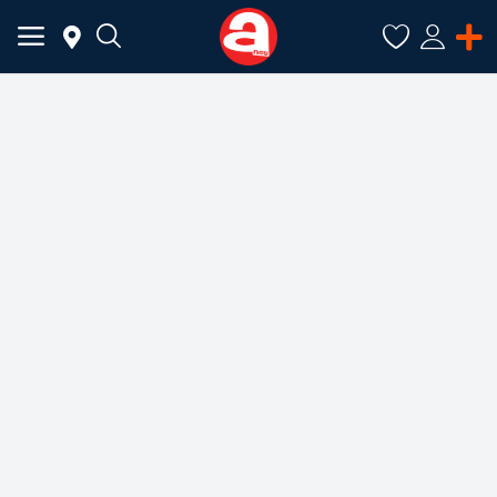
ADAUGĂ
ANUNȚ
Meniu Principal
Categorii
Acasă
Favorite
Autentificare