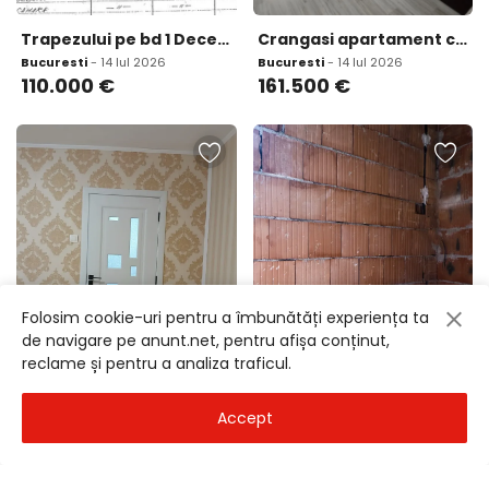
Trapezului pe bd 1 Decembrie 1918 5 minute metrou Auchan stradal
Crangasi apartament cu 3 camere la 3 min pana la metrou
Bucuresti
- 14 Iul 2026
Bucuresti
- 14 Iul 2026
110.000
€
161.500
€
Folosim cookie-uri pentru a îmbunătăți experiența ta
de navigare pe anunt.net, pentru afișa conținut,
reclame și pentru a analiza traficul.
Militari Cofetaria Minimal
Bradisului Apartament 3 cam 2 bai 2 balc bloc nou finisat la cheie centrala termica
Bucuresti
- 14 Iul 2026
Bucuresti
- 14 Iul 2026
Accept
162.000
€
174.240
€