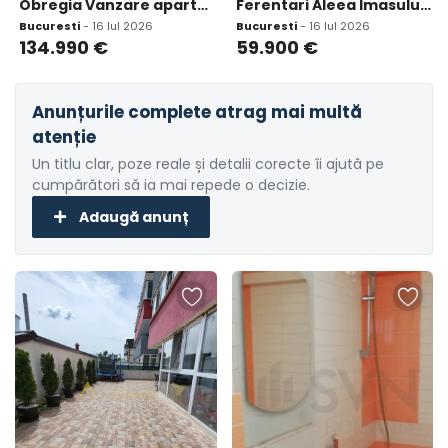
Obregia Vanzare apartament 3 camere
Ferentari Aleea Imasului nr 9
Bucuresti
- 16 Iul 2026
Bucuresti
- 16 Iul 2026
134.990
€
59.900
€
Anunțurile complete atrag mai multă
atenție
Un titlu clar, poze reale și detalii corecte îi ajută pe
cumpărători să ia mai repede o decizie.
Adaugă anunț