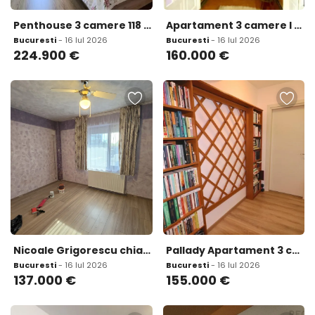
Penthouse 3 camere 118 mp plus terasa 61 mp living spectaculos centrala
Apartament 3 camere l Decebal l Alba Iulia
Bucuresti
- 16 Iul 2026
Bucuresti
- 16 Iul 2026
224.900
€
160.000
€
Nicoale Grigorescu chiar pe Drumul Lunca Sateasca centrala parcare
Pallady Apartament 3 camere Palladium Residence Bloc 1 79 mp Etaj 5/11
Bucuresti
- 16 Iul 2026
Bucuresti
- 16 Iul 2026
137.000
€
155.000
€