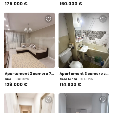
175.000
€
160.000
€
Apartament 3 camere 70 55 mp zona Lunca Cetatuii
Apartament 3 camere zona Inel 1 cu Centrala
Iasi
- 16 Iul 2026
Constanta
- 16 Iul 2026
128.000
€
114.900
€