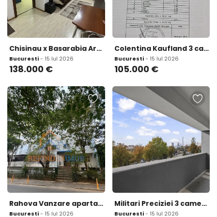
Chisinau x Basarabia Arena Nationala la 5 min in plan secund
Colentina Kaufland 3 camere
Bucuresti
- 15 Iul 2026
Bucuresti
- 15 Iul 2026
138.000
€
105.000
€
Rahova Vanzare apartament 3 camere zona Rahova Sebastian
Militari Preciziei 3 camere 91 3 mp bloc nou finalizat
Bucuresti
- 15 Iul 2026
Bucuresti
- 15 Iul 2026