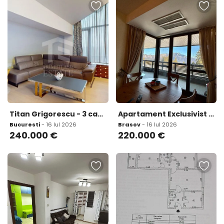
Titan Grigorescu - 3 camere 116 mp terasa 48 mp
Apartament Exclusivist 3 Camere Parcare Subterana Cioplea
Bucuresti
- 16 Iul 2026
Brasov
- 16 Iul 2026
240.000
€
220.000
€