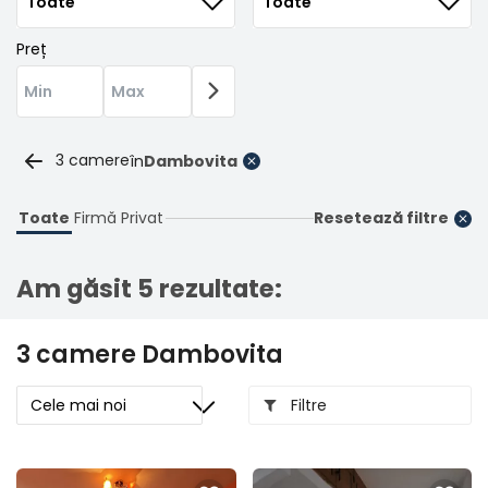
Înregistrare
Preț
3 camere
în
Dambovita
Toate
Firmă
Privat
Resetează filtre
Am găsit 5 rezultate:
3 camere Dambovita
Filtre