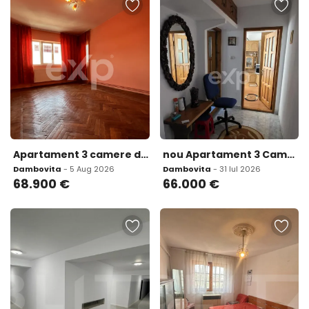
Apartament 3 camere dec 2 bai etajul 3 central Gaesti
nou Apartament 3 Camere - Etaj 2 Micro 4 Zona Digi
Dambovita
- 5 Aug 2026
Dambovita
- 31 Iul 2026
68.900
€
66.000
€