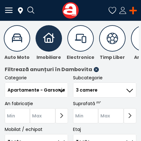
ADAUGĂ
ANUNȚ
Auto Moto
Imobiliare
Electronice
Timp Liber
An
Meniu Principal
Filtrează anunțuri
în Dambovita
Categorie
Subcategorie
Categorii
Acasă
m²
An fabricație
Suprafată
Favorite
Autentificare
Mobilat / echipat
Etaj