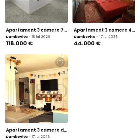
Apartament 3 camere 72 mp loc de parcare inclus complex S
Apartament 3 camere 40 mp etaj 3/4 zona Micro 9
Dambovita
- 18 Iul 2026
Dambovita
- 17 Iul 2026
118.000
€
44.000
€
Apartament 3 camere decomandat - Etaj 2/4 - Zon 259
Dambovita
- 17 Iul 2026