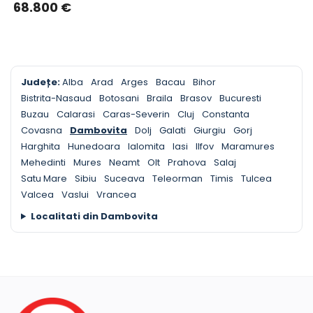
68.800
€
Județe:
Alba
Arad
Arges
Bacau
Bihor
Bistrita-Nasaud
Botosani
Braila
Brasov
Bucuresti
Buzau
Calarasi
Caras-Severin
Cluj
Constanta
Covasna
Dambovita
Dolj
Galati
Giurgiu
Gorj
Harghita
Hunedoara
Ialomita
Iasi
Ilfov
Maramures
Mehedinti
Mures
Neamt
Olt
Prahova
Salaj
Satu Mare
Sibiu
Suceava
Teleorman
Timis
Tulcea
Valcea
Vaslui
Vrancea
Localitati din Dambovita