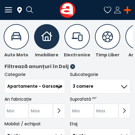
ADAUGĂ
ANUNȚ
Auto Moto
Imobiliare
Electronice
Timp Liber
An
Meniu Principal
Filtrează anunțuri
în Dolj
Categorie
Subcategorie
Categorii
Acasă
m²
An fabricație
Suprafată
Favorite
Autentificare
Mobilat / echipat
Etaj