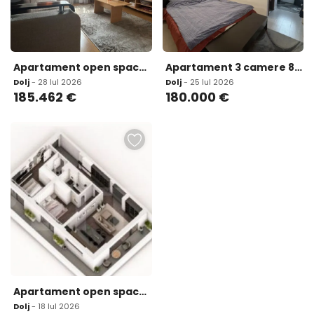
Apartament open space 3 camere 104 12 mp in ansamblu cu 0
Apartament 3 camere 87 56 mp utili zona Calea Severinului
Dolj
- 28 Iul 2026
Dolj
- 25 Iul 2026
185.462
€
180.000
€
Apartament open space 3 camere 104 58 mp 0 Comision zona
Dolj
- 18 Iul 2026