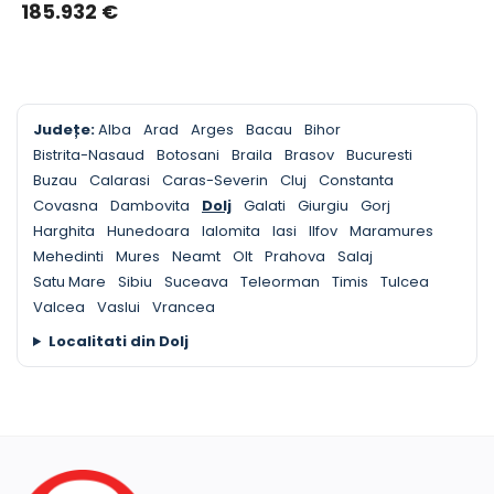
185.932
€
Județe:
Alba
Arad
Arges
Bacau
Bihor
Bistrita-Nasaud
Botosani
Braila
Brasov
Bucuresti
Buzau
Calarasi
Caras-Severin
Cluj
Constanta
Covasna
Dambovita
Dolj
Galati
Giurgiu
Gorj
Harghita
Hunedoara
Ialomita
Iasi
Ilfov
Maramures
Mehedinti
Mures
Neamt
Olt
Prahova
Salaj
Satu Mare
Sibiu
Suceava
Teleorman
Timis
Tulcea
Valcea
Vaslui
Vrancea
Localitati din Dolj