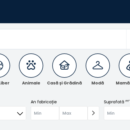
Liber
Animale
Casă și Grădină
Modă
Mamă ș
m²
An fabricație
Suprafată