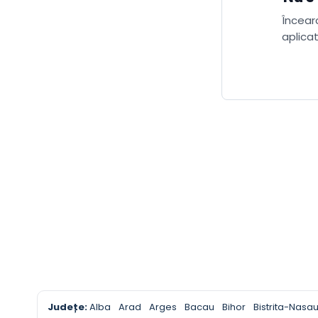
Încearc
aplicat
Județe:
Alba
Arad
Arges
Bacau
Bihor
Bistrita-Nasa