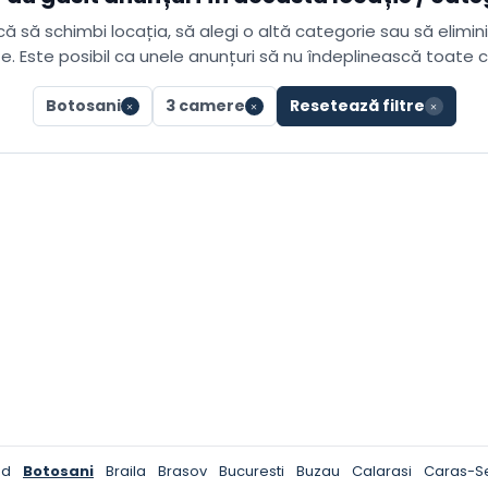
ă să schimbi locația, să alegi o altă categorie sau să elimini 
e. Este posibil ca unele anunțuri să nu îndeplinească toate cri
Botosani
3 camere
Resetează filtre
ud
Botosani
Braila
Brasov
Bucuresti
Buzau
Calarasi
Caras-S