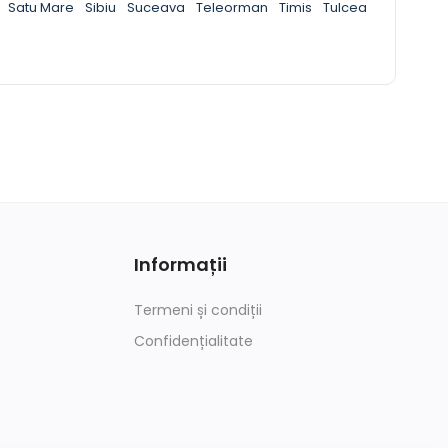
Satu Mare
Sibiu
Suceava
Teleorman
Timis
Tulcea
Informații
Termeni și condiții
Confidențialitate