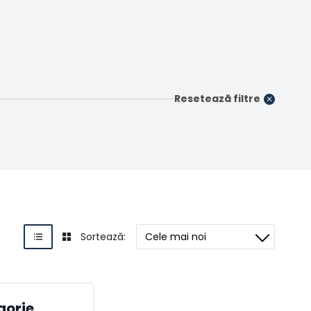
Resetează filtre
Sortează:
gorie