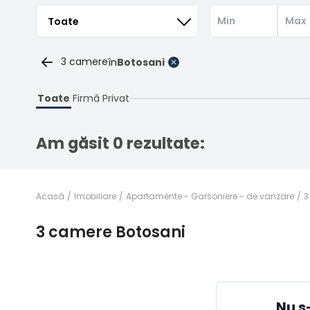
3 camere
în
Botosani
Toate
Firmă
Privat
Am găsit 0 rezultate:
Acasă
Imobiliare
Apartamente - Garsoniere - de vanzare
3
3 camere Botosani
Nu s