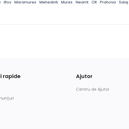
i
Ilfov
Maramures
Mehedinti
Mures
Neamt
Olt
Prahova
Salaj
i rapide
Ajutor
Centru de Ajutor
nunțuri