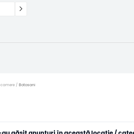
 camere
Botosani
-au găsit anunțuri în această locație / cate