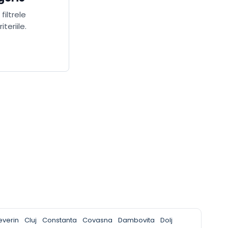
filtrele
teriile.
everin
Cluj
Constanta
Covasna
Dambovita
Dolj