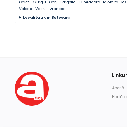
Galati
Giurgiu
Gorj
Harghita
Hunedoara
Ialomita
Ias
Valcea
Vaslui
Vrancea
Localitati din Botosani
Linkur
Acasă
Hartă a