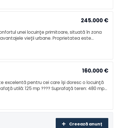
245.000
€
fortul unei locuințe primitoare, situată în zona
la avantajele vieții urbane. Proprietatea este
ructiferi, perf
160.000
€
te excelentă pentru cei care își doresc o locuință
prafață utilă: 125 mp ???? Suprafață teren: 480 mp
????? Toate
Creează anunț