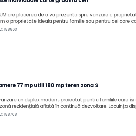
se individuale curte gradina cen
MUM are placerea de a va prezenta spre vanzare o proprietate
 o proprietate ideala pentru familie sau pentru cei care cau
 800 mp, se afla doua case construite din caramida, in star
D: 188863
amere 77 mp utili 180 mp teren zona S
ânzare un duplex modern, proiectat pentru familiile care își
 zonă rezidențială aflată în continuă dezvoltare. Locuința d
timentare practică ce răspunde cerințelor unui stil de viaț
D: 188768