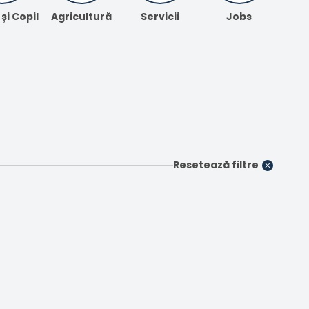
i Copil
Agricultură
Servicii
Jobs
Resetează filtre