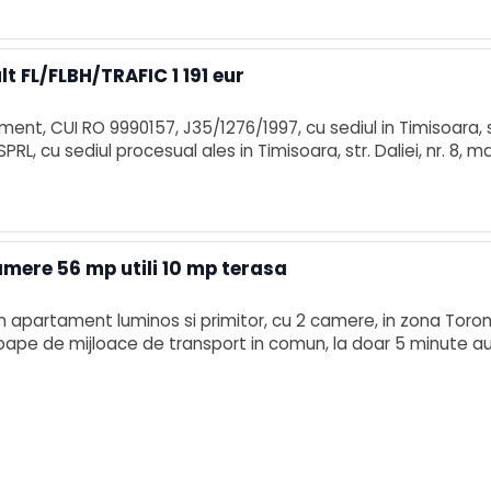
t FL/FLBH/TRAFIC 1 191 eur
ent, CUI RO 9990157, J35/1276/1997, cu sediul in Timisoara, str. 
L, cu sediul procesual ales in Timisoara, str. Daliei, nr. 8, man
 licitatie publica deschisa, cu strigare, vanz
mere 56 mp utili 10 mp terasa
n apartament luminos si primitor, cu 2 camere, in zona Toront
oape de mijloace de transport in comun, la doar 5 minute au
 finisaje premium, avand o suprafata utila de 56 mp, compar