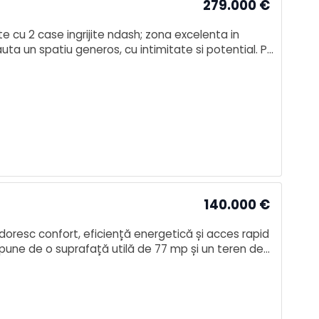
279.000
€
 cu 2 case ingrijite ndash; zona excelenta in
ta un spatiu generos, cu intimitate si potential. Pe
e buna, locuib
140.000
€
 doresc confort, eficiență energetică și acces rapid
ispune de o suprafață utilă de 77 mp și un teren de
ă actual