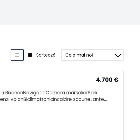
Sortează:
4.700
€
uri BixenonNavigatieCamera marsalierPark
enzi volanBiclimatronicIncalzire scauneJante