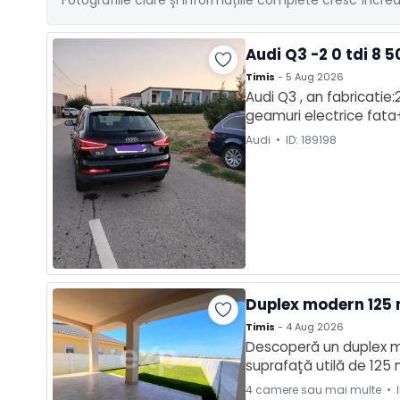
Fotografiile clare și informațiile complete cresc încre
Audi Q3 -2 0 tdi 8 5
Timis
- 5 Aug 2026
Audi Q3 , an fabricatie
geamuri electrice fata+s
consum redus, pilot auto
Audi • ID: 189198
Duplex modern 125 m
Timis
- 4 Aug 2026
Descoperă un duplex mod
suprafață utilă de 125 
întâmpină cu un living
4 camere sau mai multe • I