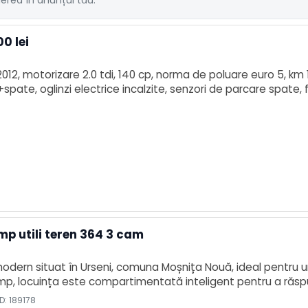
derea în anunțul tău.
00 lei
:2012, motorizare 2.0 tdi, 140 cp, norma de poluare euro 5, km
pate, oglinzi electrice incalzite, senzori de parcare spate, f
mat, senzori de lumini, senzori de ploaie, climatronic, incalz
p utili teren 364 3 cam
ern situat în Urseni, comuna Moșnița Nouă, ideal pentru un st
mp, locuința este compartimentată inteligent pentru a răspund
 generos și luminos, integrat cu bucătăria open space, per
D: 189178