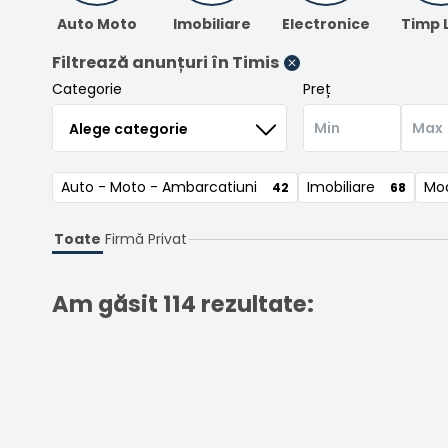
Auto Moto
Imobiliare
Electronice
Timp 
Filtrează anunțuri
în Timis
Categorie
Preț
Auto - Moto - Ambarcatiuni
Imobiliare
Mod
42
68
Toate
Firmă
Privat
Am găsit 114 rezultate: