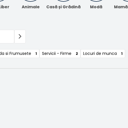
Liber
Animale
Casă și Grădină
Modă
Mamă ș
a si Frumusete
Servicii - Firme
Locuri de munca
1
2
1