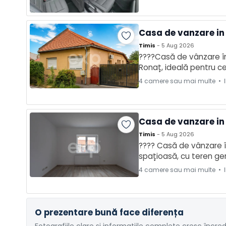
Casa de vanzare in
Timis
- 5 Aug 2026
????Casă de vânzare în 
Ronaț, ideală pentru cei
amplasată pe un teren 
4 camere sau mai multe • I
Casa de vanzare in U
Timis
- 5 Aug 2026
???? Casă de vânzare în
spațioasă, cu teren gen
????️ 3 camere ???? 1 
4 camere sau mai multe • I
O prezentare bună face diferența