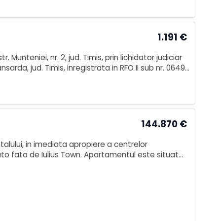
1.191
€
Munteniei, nr. 2, jud. Timis, prin lichidator judiciar
sarda, jud. Timis, inregistrata in RFO II sub nr. 0649,
144.870
€
alului, in imediata apropiere a centrelor
to fata de Iulius Town. Apartamentul este situat
timentat astfel : livi