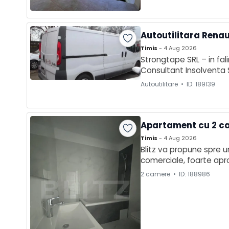
Autoutilitara Renaul
Timis
- 4 Aug 2026
Strongtape SRL – in falim
Consultant Insolventa SPR
CUI RO 31215824, anunta
Autoutilitare • ID: 189139
Apartament cu 2 ca
Timis
- 4 Aug 2026
Blitz va propune spre u
comerciale, foarte apr
intr-un ansamblu nou,cu
2 camere • ID: 188986