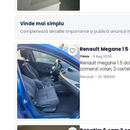
Vinde mai simplu
Completează detaliile importante și publică anunțul în
Renault Megane 1 5 d
Timis
- 3 Aug 2026
Renault megane 1.5 dci 
comenzi volan, 2 cartele
Renault • ID: 188914