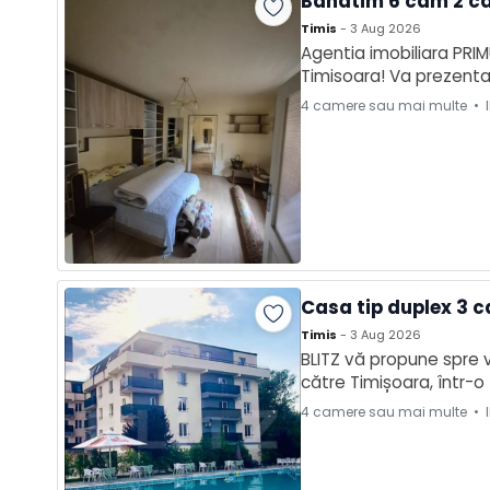
Banatim 6 cam 2 ca
Timis
- 3 Aug 2026
Agentia imobiliara PRI
Timisoara! Va prezentam
un teren de aproximativ
4 camere sau mai multe • I
Casa tip duplex 3 c
Timis
- 3 Aug 2026
BLITZ vă propune spre v
către Timișoara, într-o
180 mp, având o compar
4 camere sau mai multe • I