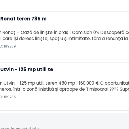
 Ronat teren 785 m
Ronaț – Oază de liniște în oraș | Comision 0% Descoperă con
 care își doresc liniște, spațiu și intimitate, fără a renunța 
generos de 785 mp, cu o grădină frumos amenajată și pomi f
D: 189239
tvin - 125 mp utili te
 Utvin – 125 mp utili, teren 480 mp | 160.000 € O oportunita
eros, într-o zonă liniștită și aproape de Timișoara! ???? Su
baie ???? Casă pe parter ???? Centrală termică proprie ⚡???
D: 189236