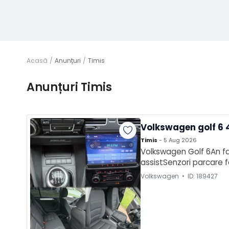
Acasă
Anunțuri
Timis
Anunțuri Timis
Volkswagen golf 6 
Timis
- 5 Aug 2026
Volkswagen Golf 6An fa
assistSenzori parcare 
aluminiu 16 inchEtc...Nu
Volkswagen • ID: 189427