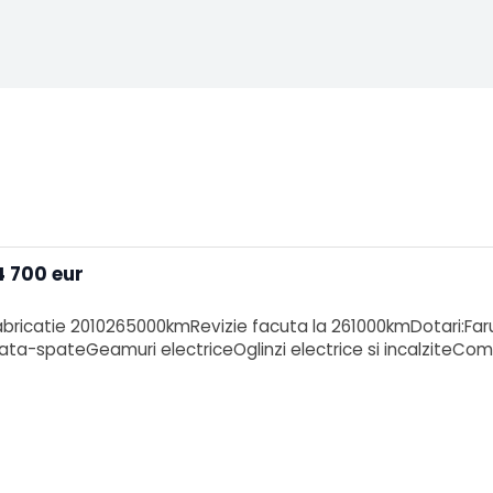
4 700 eur
bricatie 2010265000kmRevizie facuta la 261000kmDotari:Far
fata-spateGeamuri electriceOglinzi electrice si incalziteCom
 accept schimburi!