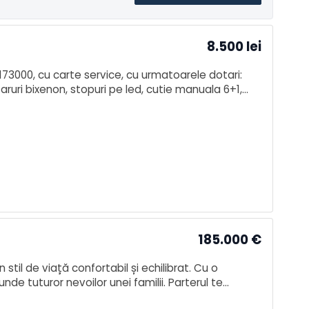
8.500
lei
 173000, cu carte service, cu urmatoarele dotari:
aruri bixenon, stopuri pe led, cutie manuala 6+1,
ire
185.000
€
il de viață confortabil și echilibrat. Cu o
e tuturor nevoilor unei familii. Parterul te
fect pentru momentele p