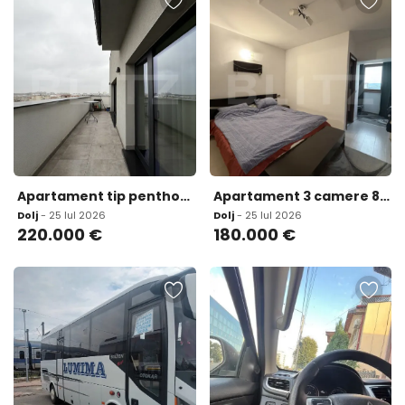
Apartament tip penthouse 2 camere decomandate terase panor
Apartament 3 camere 87 56 mp utili zona Calea Severinului
Dolj
- 25 Iul 2026
Dolj
- 25 Iul 2026
220.000
€
180.000
€