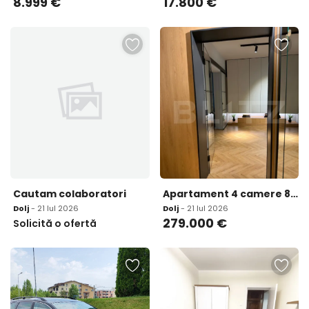
8.999
€
17.800
€
Cautam colaboratori
Apartament 4 camere 88 mp mobilat utilat si ultra renova
Dolj
- 21 Iul 2026
Dolj
- 21 Iul 2026
279.000
€
Solicită o ofertă