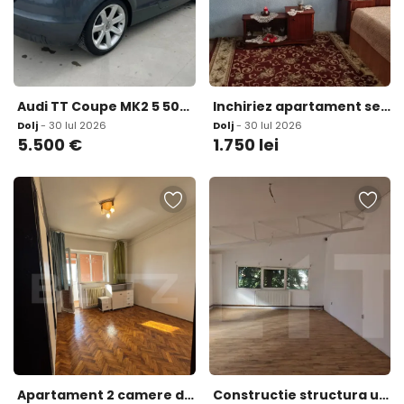
Audi TT Coupe MK2 5 500 eur
Inchiriez apartament semidecomandat 2 camere
Dolj
- 30 Iul 2026
Dolj
- 30 Iul 2026
5.500
€
1.750
lei
Apartament 2 camere decomandat 50 mp zona Piata Garii
Constructie structura usoara P 1 310 mp teren 533 mp Bar