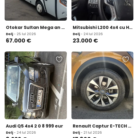
Otokar Sultan Mega an 2018 AC Euro 6 sirocou 37 locuri stare perfecta 67 000 eur
Mitsubishi L200 4x4 cu Hardtop 23 000 eur
Dolj
- 25 Iul 2026
Dolj
- 24 Iul 2026
67.000
€
23.000
€
Audi Q5 4x4 2 0 8 999 eur
Renault Captur E-TECH PLUG-IN Hybrid 17 800 eur
Dolj
- 24 Iul 2026
Dolj
- 21 Iul 2026