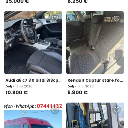
25.000
€
8.250
€
Audi a6 c7 3 0 bitdi 313cp Quattro Limuzina 10 900 eur
Renault Captur stare foarte buna 6 800 eur
Dolj
- 12 Iul 2026
Dolj
- 11 Iul 2026
10.900
€
6.800
€