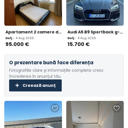
Apartament 2 camere decomandat 50 mp utili mobilat si uti
Audi A5 B9 Sportback g-tron 15 700 eur
Dolj
- 4 Aug 2026
Dolj
- 4 Aug 2026
95.000
€
15.700
€
O prezentare bună face diferența
Fotografiile clare și informațiile complete cresc
încrederea în anunțul tău.
Creează anunț