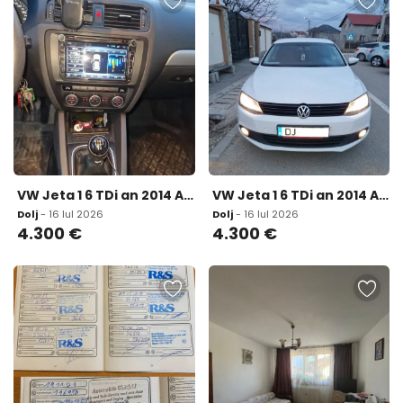
VW Jeta 1 6 TDi an 2014 AC- clima Euro 5 servo ABS ESP navigatie 4 300 eur
VW Jeta 1 6 TDi an 2014 AC- climatizare Euro 5 servo ABS ESP navigatie 4 300 eur
Dolj
- 16 Iul 2026
Dolj
- 16 Iul 2026
4.300
€
4.300
€