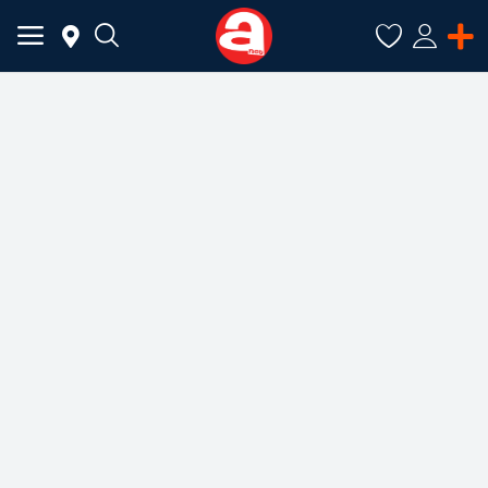
ADAUGĂ
ANUNȚ
Meniu Principal
Categorii
Acasă
Favorite
Autentificare