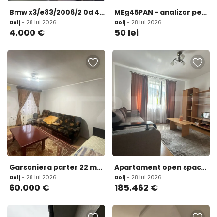
Bmw x3/e83/2006/2 0d 4 000 eur
MEg45PAN - analizor pentru un feeder 3 faze cu afisaj
Dolj
- 28 Iul 2026
Dolj
- 28 Iul 2026
4.000
€
50
lei
Garsoniera parter 22 mp plus 80mp teren zona Facultatea De
Apartament open space 3 camere 104 12 mp in ansamblu cu 0
Dolj
- 28 Iul 2026
Dolj
- 28 Iul 2026
60.000
€
185.462
€