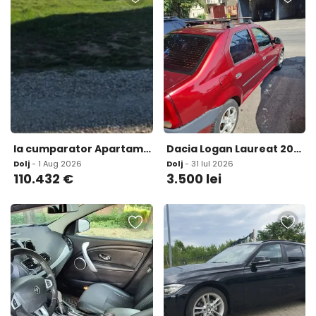
la cumparator Apartament 2 camere 65 mp Satin
Dacia Logan Laureat 2004 3 500 lei
Dolj
- 1 Aug 2026
Dolj
- 31 Iul 2026
110.432
€
3.500
lei