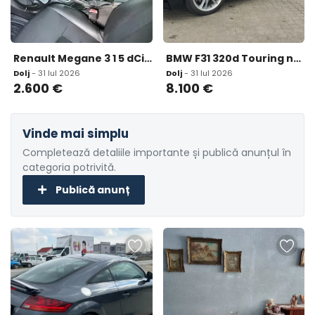
Renault Megane 3 1 5 dCi 110 CP 2 600 eur
BMW F31 320d Touring ndash 2012 ndash 2 0 8 100 eur
Dolj
- 31 Iul 2026
Dolj
- 31 Iul 2026
2.600
€
8.100
€
Vinde mai simplu
Completează detaliile importante și publică anunțul în
categoria potrivită.
Publică anunț