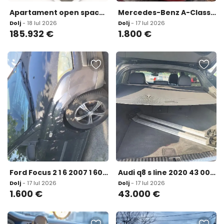
Apartament open space 3 camere 104 58 mp 0 Comision zona
Mercedes-Benz A-Class 1 800 eur
Dolj
- 18 Iul 2026
Dolj
- 17 Iul 2026
185.932
€
1.800
€
Ford Focus 2 1 6 2007 1 600 eur
Audi q8 s line 2020 43 000 eur
Dolj
- 17 Iul 2026
Dolj
- 17 Iul 2026
1.600
€
43.000
€