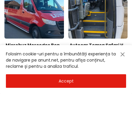
Microbuz Mercedes Benz Sprinter 519 Cdi an 2020 euro 6 AC 21 locuri 55 500 eur
Autocar Temsa Safari HD 13 an 2007 Euro 4 AC 59 locuri stare perfecta 35 500 eur
Dolj
- 11 Iul 2026
Dolj
- 11 Iul 2026
Folosim cookie-uri pentru a îmbunătăți experiența ta
55.500
€
35.500
€
de navigare pe anunt.net, pentru afișa conținut,
reclame și pentru a analiza traficul.
Accept