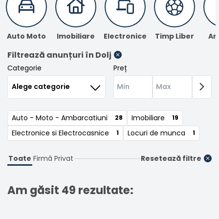
Auto Moto
Imobiliare
Electronice
Timp Liber
An
Filtrează anunțuri
în Dolj
Categorie
Preț
Auto - Moto - Ambarcatiuni
Imobiliare
28
19
Electronice si Electrocasnice
Locuri de munca
1
1
Toate
Firmă
Privat
Resetează filtre
Am găsit 49 rezultate: