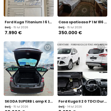
Ford Kuga Titanium 1 6 150 CP 164 000 Km 7 990 eur
Casa spatioasa P 1 M 186 mp zona Rovine
Dolj
- 15 Iul 2026
Dolj
- 15 Iul 2026
7.990
€
350.000
€
SKODA SUPERB L amp K 2020 25 000 eur
Ford Kuga II 2 0 TDCI Duratorq AWD 4x4 Automat Semi-Piele Icirc ncalzire Sc 8 250 eur
Dolj
- 15 Iul 2026
Dolj
- 14 Iul 2026