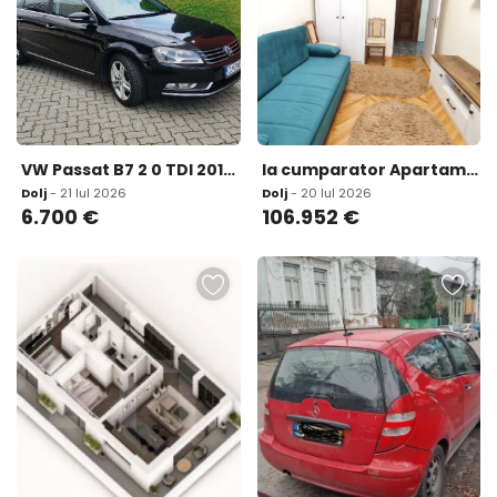
VW Passat B7 2 0 TDI 2012 Istoric complet Germania-RO EGR si Distributie noi 6 700 eur
la cumparator Apartament 2 camere 63 mp Satin
Dolj
- 21 Iul 2026
Dolj
- 20 Iul 2026
6.700
€
106.952
€