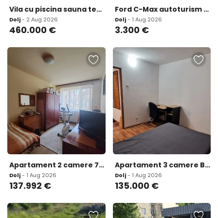
Vila cu piscina sauna tenis si sala sport noua 200
Ford C-Max autoturism 3 300 eur
Dolj
- 2 Aug 2026
Dolj
- 1 Aug 2026
460.000
€
3.300
€
Apartament 2 camere 75 08 mp ansamblu 0 Comision Achizit
Apartament 3 camere Brazda lui novac
Dolj
- 1 Aug 2026
Dolj
- 1 Aug 2026
137.992
€
135.000
€