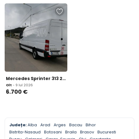
Mercedes Sprinter 313 2015 Euro 5 Clima 6 700 eur
Olt
- 9 Iul 2026
6.700
€
Județe:
Alba
Arad
Arges
Bacau
Bihor
Bistrita-Nasaud
Botosani
Braila
Brasov
Bucuresti