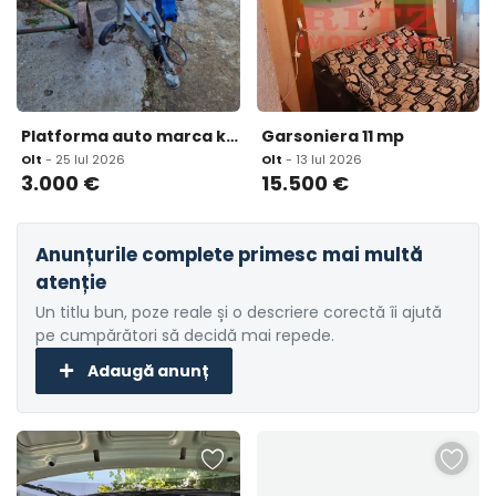
Platforma auto marca knott 3 000 eur
Garsoniera 11 mp
Olt
- 25 Iul 2026
Olt
- 13 Iul 2026
3.000
€
15.500
€
Anunțurile complete primesc mai multă
atenție
Un titlu bun, poze reale și o descriere corectă îi ajută
pe cumpărători să decidă mai repede.
Adaugă anunț