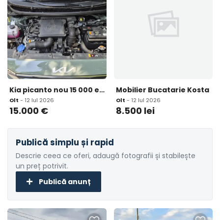
Kia picanto nou 15 000 eur
Mobilier Bucatarie Kosta
Olt
- 12 Iul 2026
Olt
- 12 Iul 2026
15.000
€
8.500
lei
Publică simplu și rapid
Descrie ceea ce oferi, adaugă fotografii și stabilește
un preț potrivit.
Publică anunț