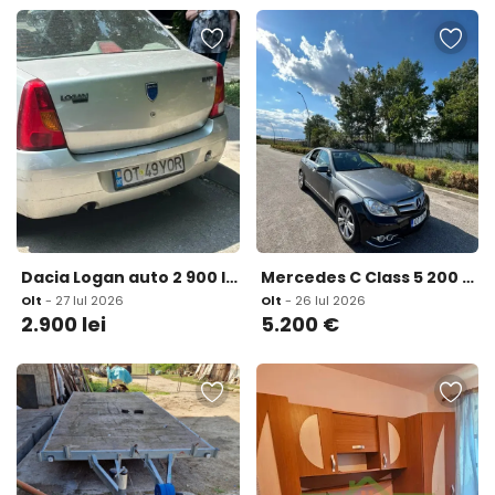
Dacia Logan auto 2 900 lei
Mercedes C Class 5 200 eur
Olt
- 27 Iul 2026
Olt
- 26 Iul 2026
2.900
lei
5.200
€