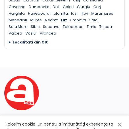
Buzau
Calarasi
Caras-Severin
Cluj
Constanta
Covasna
Dambovita
Dolj
Galati
Giurgiu
Gorj
Harghita
Hunedoara
Ialomita
Iasi
Ilfov
Maramures
Mehedinti
Mures
Neamt
Olt
Prahova
Salaj
Satu Mare
Sibiu
Suceava
Teleorman
Timis
Tulcea
Valcea
Vaslui
Vrancea
Localitati din Olt
Folosim cookie-uri pentru a îmbunătăți experiența ta