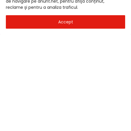
de navigare pe anunt.net, pentru afișa conținut,
Linkuri rapide
reclame și pentru a analiza traficul.
Acasă
Accept
Hartă anunțuri
Ajutor
Centru de Ajutor
Informații
Contact
Termeni și condiții
Confidențialitate
© 2026
anunt.net