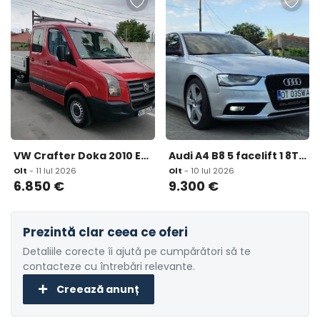
VW Crafter Doka 2010 Euro 5 - 6 locuri 6 850 eur
Audi A4 B8 5 facelift 1 8TFSI 170 cp cutie manuala 9 300 eur
Olt
- 11 Iul 2026
Olt
- 10 Iul 2026
6.850
€
9.300
€
Prezintă clar ceea ce oferi
Detaliile corecte îi ajută pe cumpărători să te
contacteze cu întrebări relevante.
Creează anunț