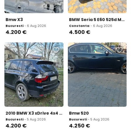
Bmw X3
BMW Seria 5 E60 525d Motor M57 Automat Istoric Complet Bavaria Fost auto 4 500 eur
Bucuresti
- 6 Aug 2026
Constanta
- 6 Aug 2026
4.200
€
4.500
€
2010 BMW X3 xDrive 4x4 4 200 eur
Bmw 520
Bucuresti
- 5 Aug 2026
Bucuresti
- 5 Aug 2026
4.200
€
4.250
€