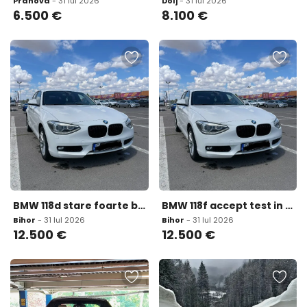
Prahova
- 31 Iul 2026
Dolj
- 31 Iul 2026
6.500
€
8.100
€
BMW 118d stare foarte buna 12 500 eur
BMW 118f accept test in service autorizat 12 500 eur
Bihor
- 31 Iul 2026
Bihor
- 31 Iul 2026
12.500
€
12.500
€