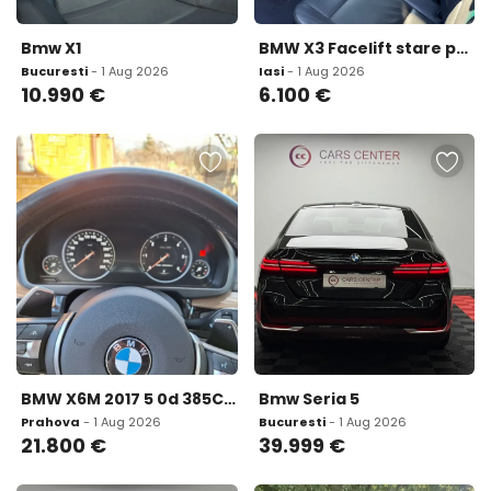
Bmw X1
BMW X3 Facelift stare perfecta de functionare 6 100 eur
Bucuresti
- 1 Aug 2026
Iasi
- 1 Aug 2026
10.990
€
6.100
€
BMW X6M 2017 5 0d 385CP 21 800 eur
Bmw Seria 5
Prahova
- 1 Aug 2026
Bucuresti
- 1 Aug 2026
21.800
€
39.999
€