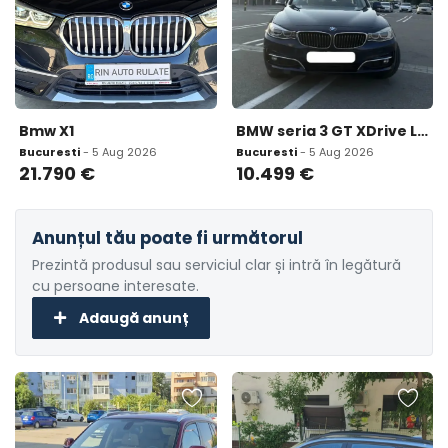
Bmw X1
BMW seria 3 GT XDrive Luxury 10 499 eur
Bucuresti
- 5 Aug 2026
Bucuresti
- 5 Aug 2026
21.790
€
10.499
€
Anunțul tău poate fi următorul
Prezintă produsul sau serviciul clar și intră în legătură
cu persoane interesate.
Adaugă anunț