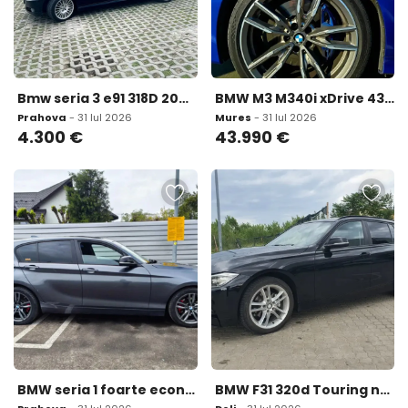
Bmw seria 3 e91 318D 2009 4 300 eur
BMW M3 M340i xDrive 43 990 eur
Prahova
- 31 Iul 2026
Mures
- 31 Iul 2026
4.300
€
43.990
€
BMW seria 1 foarte economic 6 500 eur
BMW F31 320d Touring ndash 2012 ndash 2 0 8 100 eur