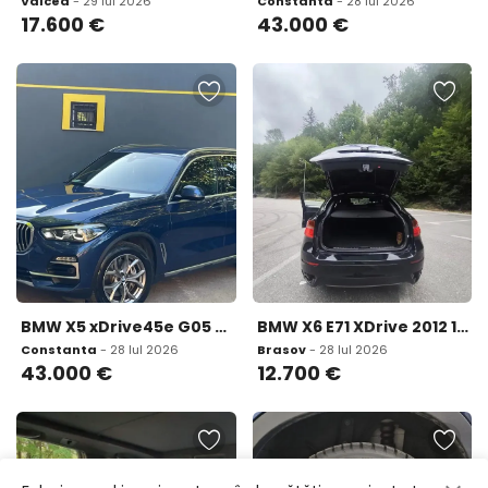
Valcea
- 29 Iul 2026
Constanta
- 28 Iul 2026
17.600
€
43.000
€
BMW X5 xDrive45e G05 Plug-in Hybrid 43 000 eur
BMW X6 E71 XDrive 2012 12 700 eur
Constanta
- 28 Iul 2026
Brasov
- 28 Iul 2026
43.000
€
12.700
€