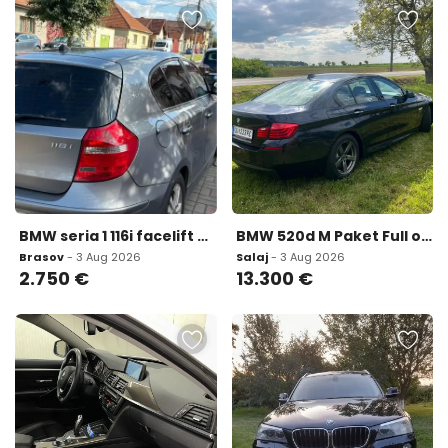
BMW seria 1 116i facelift 2 750 eur
BMW 520d M Paket Full options Iulie 2015 13 300 eur
Brasov
- 3 Aug 2026
Salaj
- 3 Aug 2026
2.750
€
13.300
€