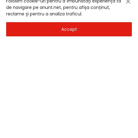
Folosim cookie-uri pentru a îmbunătăți experiența ta
de navigare pe anunt.net, pentru afișa conținut,
reclame și pentru a analiza traficul.
Accept
Bmw x3/e83/2006/2 0d 4 000 eur
BMW X1 4x4 automat 2019 2 0 15 999 eur
Dolj
- 28 Iul 2026
Bucuresti
- 28 Iul 2026
4.000
€
15.999
€
1
2
3
›
»
Județe:
Alba
Arad
Arges
Bacau
Bihor
Bistrita-Nasaud
Botosani
Braila
Brasov
Bucuresti
Buzau
Calarasi
Caras-Severin
Cluj
Constanta