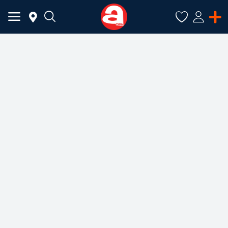
ADAUGĂ
ANUNȚ
Meniu Principal
Categorii
Acasă
Favorite
Autentificare