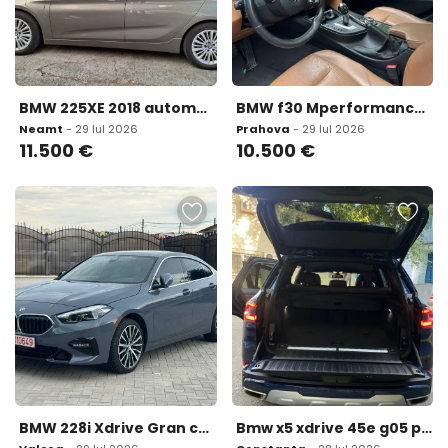
BMW 225XE 2018 automat piele led 11 500 eur
BMW f30 Mperformance 10 500 eur
Neamt
- 29 Iul 2026
Prahova
- 29 Iul 2026
11.500
€
10.500
€
BMW 228i Xdrive Gran coupe an 2020 f44 17 600 eur
Bmw x5 xdrive 45e g05 plug-in hybrid 43 000 eur