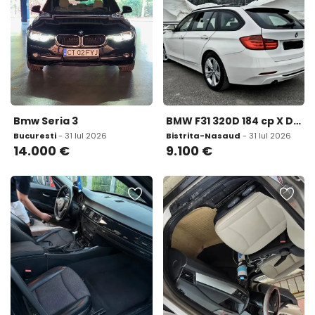
Bmw Seria 3
BMW F31 320D 184 cp X Drive 9 100 eur
Bucuresti
- 31 Iul 2026
Bistrita-Nasaud
- 31 Iul 2026
14.000
€
9.100
€