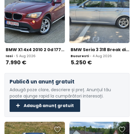
BMW X1 4x4 2010 2 0d 177 CP euro 5 automata / RATE fara avans 7 990 eur
BMW Seria 3 318 Break distributie noua cutie automata euro 5 Webasto 5 250 eur
Iasi
- 5 Aug 2026
Bucuresti
- 4 Aug 2026
7.990
€
5.250
€
Publică un anunț gratuit
Adaugă poze clare, descriere și preț. Anunțul tău
poate ajunge rapid la cumpărători interesați.
Adaugă anunț gratuit