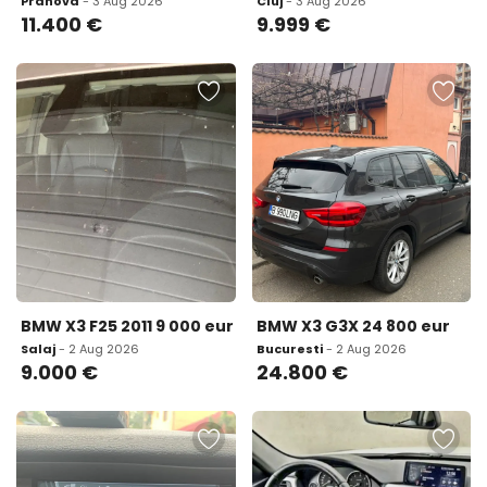
Prahova
- 3 Aug 2026
Cluj
- 3 Aug 2026
11.400
€
9.999
€
BMW X3 F25 2011 9 000 eur
BMW X3 G3X 24 800 eur
Salaj
- 2 Aug 2026
Bucuresti
- 2 Aug 2026
9.000
€
24.800
€