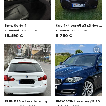
Bmw Seria 4
Suv 4x4 euro5 x3 xDrive 9 750 eur
Bucuresti
- 3 Aug 2026
Suceava
- 3 Aug 2026
15.490
€
9.750
€
BMW 525 xdrive touring 11 400 eur
BMW 520d toruring 12 2016 9 999 eur