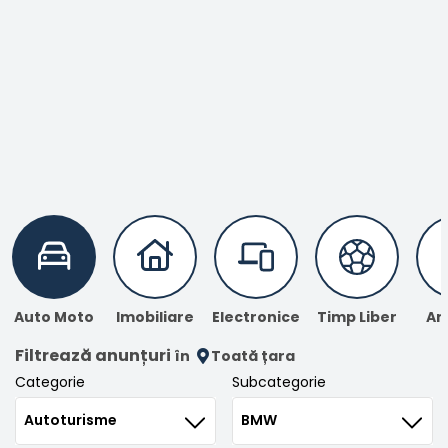
Înregistrare
Auto Moto
Imobiliare
Electronice
Timp Liber
An
Filtrează anunțuri
în
Toată țara
Categorie
Subcategorie