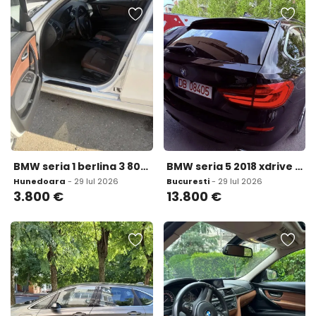
BMW seria 1 berlina 3 800 eur
BMW seria 5 2018 xdrive 13 800 eur
Hunedoara
- 29 Iul 2026
Bucuresti
- 29 Iul 2026
3.800
€
13.800
€