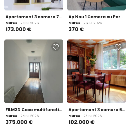
Apartament 3 camere 73 63 mp zona Tudor
Ap Nou 1 Camera cu Parcare Inclusa de Inchiriat Zona Tudor
Mures
- 28 Iul 2026
Mures
- 26 Iul 2026
173.000
€
370
€
FILM3D Casa multifunctionala recomandata si pentru cabinete
Apartament 3 camere 64 mp utili zona Dambu
Mures
- 24 Iul 2026
Mures
- 23 Iul 2026
375.000
€
102.000
€