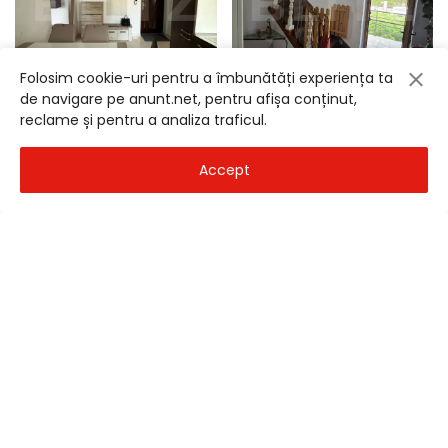
Folosim cookie-uri pentru a îmbunătăți experiența ta
de navigare pe anunt.net, pentru afișa conținut,
reclame și pentru a analiza traficul.
Apartament 3 camere renovat si utilat 65 mp zona Libertat
Apartament 2 camere de vanzare 40 mp zona 7 Noiembrie
Mures
- 9 Iul 2026
Mures
- 9 Iul 2026
105.000
€
95.000
€
Accept
Județe:
Alba
Arad
Arges
Bacau
Bihor
Bistrita-Nasaud
Botosani
Braila
Brasov
Bucuresti
Buzau
Calarasi
Caras-Severin
Cluj
Constanta
Covasna
Dambovita
Dolj
Galati
Giurgiu
Gorj
Harghita
Hunedoara
Ialomita
Iasi
Ilfov
Maramures
Mehedinti
Mures
Neamt
Olt
Prahova
Salaj
Satu Mare
Sibiu
Suceava
Teleorman
Timis
Tulcea
Valcea
Vaslui
Vrancea