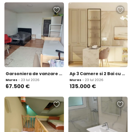
Garsoniera de vanzare 32 mp - Aleea Carpati
Ap 3 Camere si 2 Bai cu Garaj de Zona Corina
Mures
- 23 Iul 2026
Mures
- 23 Iul 2026
67.500
€
135.000
€