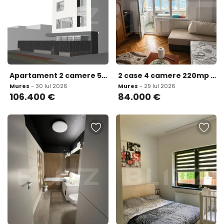
Apartament 2 camere 56 mp zona Mureseni
2 case 4 camere 220mp Suseni
Mures
- 30 Iul 2026
Mures
- 29 Iul 2026
106.400
€
84.000
€