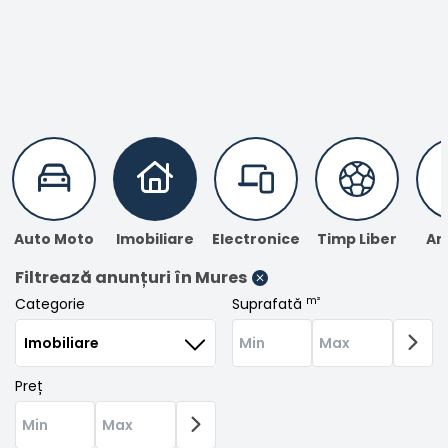
Înregistrare
Auto Moto
Imobiliare
Electronice
Timp Liber
An
Filtrează anunțuri
în Mures
m²
Categorie
Suprafată
Preț