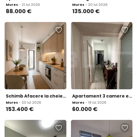
Mures
- 21 Iul 2026
Mures
- 20 Iul 2026
88.000
€
135.000
€
Schimb Afacere la cheie Spatiu comercial cu istoric valor
Apartament 3 camere etaj intermediar 58 mp Ludus
Mures
- 20 Iul 2026
Mures
- 19 Iul 2026
153.400
€
60.000
€