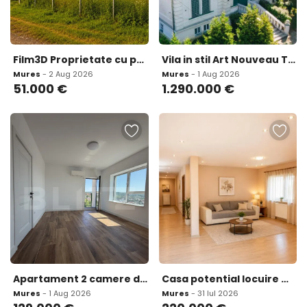
Film3D Proprietate cu potential casa atelier domeniu de 2 7
Vila in stil Art Nouveau Targu Mures str Alexandru Papiu
Mures
- 2 Aug 2026
Mures
- 1 Aug 2026
51.000
€
1.290.000
€
Apartament 2 camere de vanzare - vivat Residence Targu
Casa potential locuire multifamiliala activitati comerciale
Mures
- 1 Aug 2026
Mures
- 31 Iul 2026