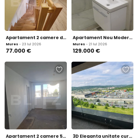
Apartament 2 camere dispus pe doua niveluri zona Apollo
Apartament Nou Modern 2 Camere de Zona Tudor
Mures
- 23 Iul 2026
Mures
- 21 Iul 2026
77.000
€
129.000
€
Apartament 2 camere 50 mp zona Dambu
3D Eleganta unitate curte parcari rezervate Maurer Targu M