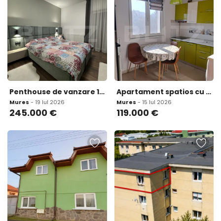
Penthouse de vanzare 137 mp zona Unirii
Apartament spatios cu 3 camere 63 mp zona dambu
Mures
- 19 Iul 2026
Mures
- 15 Iul 2026
245.000
€
119.000
€