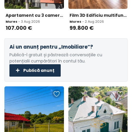
Apartament cu 3 camere 60 mp Dambu Pietros
Film 3D Edificiu multifunctional Semicentral Targu Mures
Mures
- 3 Aug 2026
Mures
- 2 Aug 2026
107.000
€
99.800
€
Ai un anunț pentru „Imobiliare”?
Publică-l gratuit și păstrează conversațiile cu
potențialii cumpărători în contul tău.
Publică anunț