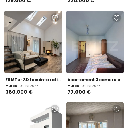
129.000
€
220.000
€
FILMTur 3D Locuinta rafinata arhitectura cu personalitate a
Apartament 3 camere etaj 1 - Iernut
Mures
- 30 Iul 2026
Mures
- 30 Iul 2026
380.000
€
77.000
€