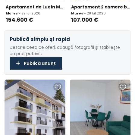
Apartament de Lux in Maurer Residence
Apartament 2 camere bloc nou zona iesire Unirii loc parca
Mures
- 29 Iul 2026
Mures
- 28 Iul 2026
154.600
€
107.000
€
Publică simplu și rapid
Descrie ceea ce oferi, adaugă fotografii și stabilește
un preț potrivit.
Publică anunț