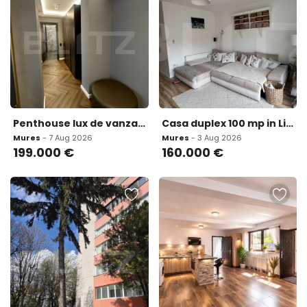
Penthouse lux de vanzare 90 mp cartier Maurer
Casa duplex 100 mp in Livezeni - Zona linistita idea
Mures
- 7 Aug 2026
Mures
- 3 Aug 2026
199.000
€
160.000
€