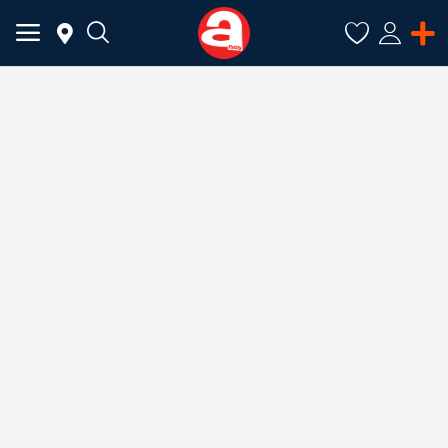
ADAUGĂ
ANUNȚ
Meniu Principal
Categorii
Acasă
Favorite
Autentificare