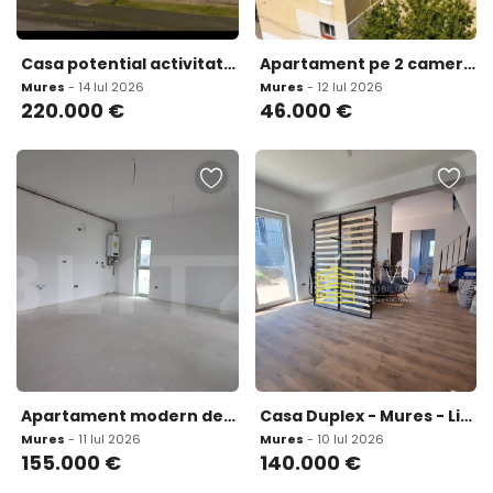
Casa potential activitati comerciale birouri locuire multi
Apartament pe 2 camere cu potential zona Ady Endre Targu
Mures
- 14 Iul 2026
Mures
- 12 Iul 2026
220.000
€
46.000
€
Apartament modern de vanzare - Unirii Perter 2 camere
Casa Duplex - Mures - Livezeni - Zona Carwash
Mures
- 11 Iul 2026
Mures
- 10 Iul 2026
155.000
€
140.000
€