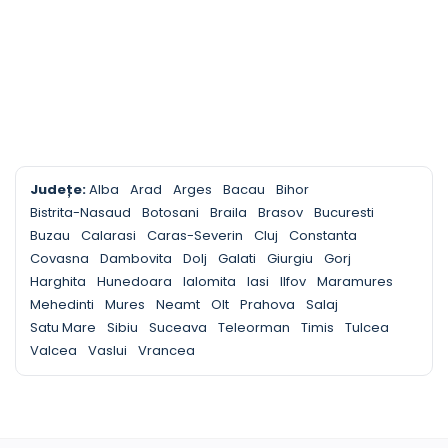
Județe:
Alba
Arad
Arges
Bacau
Bihor
Bistrita-Nasaud
Botosani
Braila
Brasov
Bucuresti
Buzau
Calarasi
Caras-Severin
Cluj
Constanta
Covasna
Dambovita
Dolj
Galati
Giurgiu
Gorj
Harghita
Hunedoara
Ialomita
Iasi
Ilfov
Maramures
Mehedinti
Mures
Neamt
Olt
Prahova
Salaj
Satu Mare
Sibiu
Suceava
Teleorman
Timis
Tulcea
Valcea
Vaslui
Vrancea