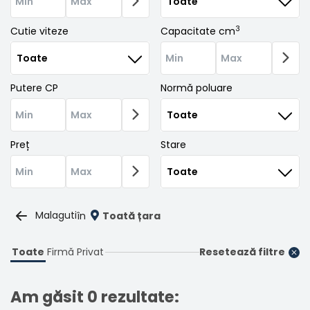
Înregistrare
3
Cutie viteze
Capacitate cm
Putere CP
Normă poluare
Preț
Stare
Malaguti
în
Toată țara
Toate
Firmă
Privat
Resetează filtre
Am găsit 0 rezultate: