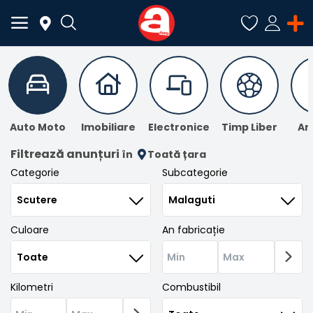
ADAUGĂ
ANUNȚ
Auto Moto
Imobiliare
Electronice
Timp Liber
An
Meniu Principal
Filtrează anunțuri
în
Toată țara
Categorie
Subcategorie
Categorii
Acasă
Culoare
An fabricație
Favorite
Autentificare
Kilometri
Combustibil