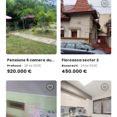
Pensiune 6 camere duble 1 apartament garsoniera Sinaia
Floreasca sector 2
Prahova
- 26 Iul 2026
Bucuresti
- 24 Iul 2026
920.000
€
450.000
€