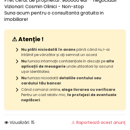
Pret cerut de proprietar: 980000 eur - negociabil
Vizionari: Cosmin Olinici - Non-stop
Suna acum pentru o consultanta gratuita in
imobiliare!
⚠ Atenție !
Nu plăti niciodată în avans
până când nu l-ai
întâlnit pe vânzător și ați semnat un acord.
Nu
furniza informații confidențiale în discuții pe
alte
aplicații de mesagerie
unde utilizatorii își ascund
ușor identitatea.
Nu
furniza niciodată
detaliile contului sau
cardului tău bancar
.
Când comanzi online,
alege livrarea cu verificare
.
Pentru un cost relativ mic,
te protejezi de eventuale
neplăceri
.
Vizualizări: 15
⚠ Raportează acest anunț