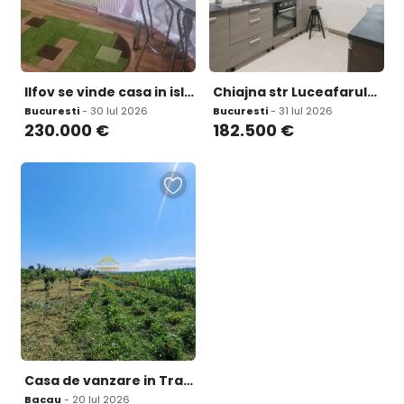
Ilfov se vinde casa in islaz / com branesti
Chiajna str Luceafarului casa P 1 pod teren 110 mp
Bucuresti
- 30 Iul 2026
Bucuresti
- 31 Iul 2026
230.000
€
182.500
€
Casa de vanzare in Traian- 10 minute de bacau
Bacau
- 20 Iul 2026