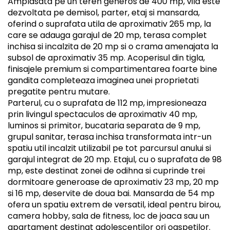
Amplasata pe un teren generos de 400 mp, vila este
dezvoltata pe demisol, parter, etaj si mansarda,
oferind o suprafata utila de aproximativ 265 mp, la
care se adauga garajul de 20 mp, terasa complet
inchisa si incalzita de 20 mp si o crama amenajata la
subsol de aproximativ 35 mp. Acoperisul din tigla,
finisajele premium si compartimentarea foarte bine
gandita completeaza imaginea unei proprietati
pregatite pentru mutare.
Parterul, cu o suprafata de 112 mp, impresioneaza
prin livingul spectaculos de aproximativ 40 mp,
luminos si primitor, bucataria separata de 9 mp,
grupul sanitar, terasa inchisa transformata intr-un
spatiu util incalzit utilizabil pe tot parcursul anului si
garajul integrat de 20 mp. Etajul, cu o suprafata de 98
mp, este destinat zonei de odihna si cuprinde trei
dormitoare generoase de aproximativ 23 mp, 20 mp
si 16 mp, deservite de doua bai. Mansarda de 54 mp
ofera un spatiu extrem de versatil, ideal pentru birou,
camera hobby, sala de fitness, loc de joaca sau un
apartament destinat adolescentilor ori oaspetilor.