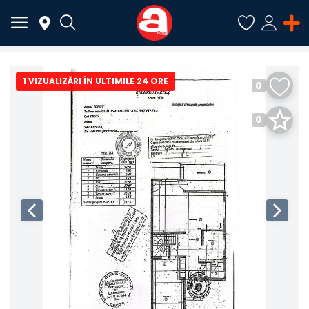
1 VIZUALIZĂRI ÎN ULTIMILE 24 ORE
0
ADAUGĂ
ANUNȚ
0
Meniu Principal
Categorii
Acasă
Favorite
Autentificare