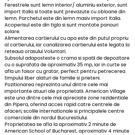
Ferestrele sunt lemn interior/ aluminiu exterior, sunt
import Italia si toate sunt prevazute cu obloane din
lemn. Parchetul este din lemn masiv import Italia.
Acoperisul este din tigla si sunt montate panouri
solare.
Alimentarea cartierului cu apa este din putul propriu
al cartierului, iar canalizarea cartierului este legata la
reteaua orasului Voluntari.
Subsolul adaposteste o crama si spatii de depozitare
cu o suprafata de aproximativ 35 mp, iar in curte se
afla un foisor cu gratar, perfect pentru petrecerea
timpului liber alaturi de familie si prieteni.
Pozitionarea reprezinta unul dintre cele mai
importante atuuri ale proprietatii. American Village
este una dintre cele mai apreciate zone rezidentiale
din Pipera, oferind acces rapid catre centrele de
afaceri, scolile internationale si principalele centre
comerciale din nordul Bucurestiului.
Proprietatea se afla la aproximativ 2 minute de
American School of Bucharest, aproximativ 4 minute