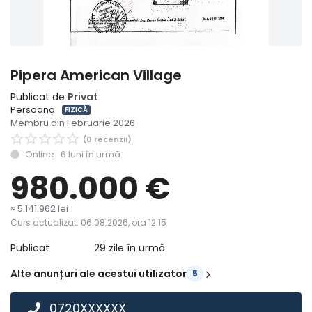
Înregistrare
Pipera American Village
Publicat de
Privat
Persoană
FIZICĂ
Membru din Februarie 2026
(0 recenzii)
Online: 6 luni în urmă
980.000
€
≈ 5.141.962 lei
Curs actualizat: 06.08.2026, ora 12:15
Publicat
29 zile în urmă
Alte anunțuri ale acestui utilizator
5
0720XXXXXX