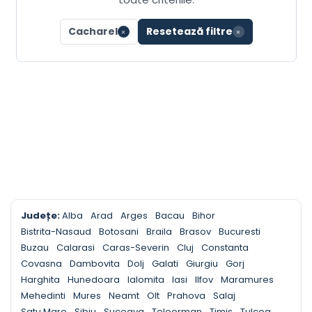
Cacharel
Resetează filtre
Județe:
Alba
Arad
Arges
Bacau
Bihor
Bistrita-Nasaud
Botosani
Braila
Brasov
Bucuresti
Buzau
Calarasi
Caras-Severin
Cluj
Constanta
Covasna
Dambovita
Dolj
Galati
Giurgiu
Gorj
Harghita
Hunedoara
Ialomita
Iasi
Ilfov
Maramures
Mehedinti
Mures
Neamt
Olt
Prahova
Salaj
Satu Mare
Sibiu
Suceava
Teleorman
Timis
Tulcea