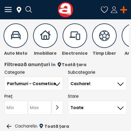
ADAUGĂ
ANUNȚ
Auto Moto
Imobiliare
Electronice
Timp Liber
An
Meniu Principal
Filtrează anunțuri
în
Toată țara
Categorie
Subcategorie
Categorii
Acasă
Preț
Stare
Favorite
Autentificare
Cacharel
în
Toată țara