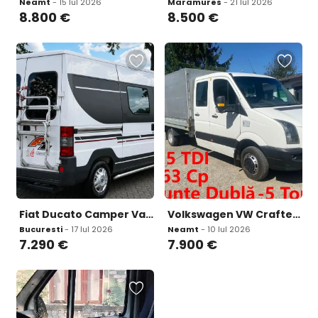
Neamt
- 15 Iul 2026
Maramures
- 21 Iul 2026
8.800
€
8.500
€
Fiat Ducato Camper Vanlife 2 8 NAP logical CARFAX 7 290 eur
Volkswagen VW Crafter / Punte dubla / 163 Cp / DOKA / permis cat C variante auto 7 900 eur
Bucuresti
- 17 Iul 2026
Neamt
- 10 Iul 2026
7.290
€
7.900
€