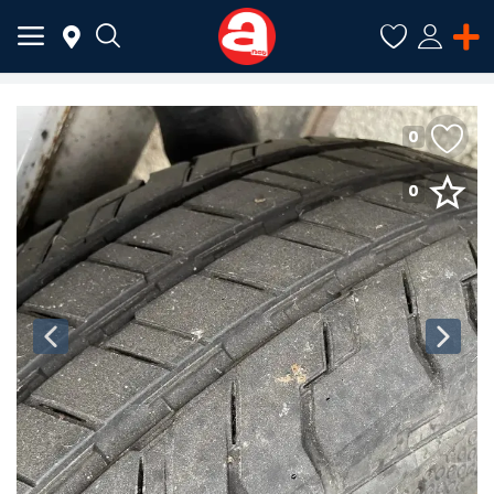
0
ADAUGĂ
ANUNȚ
0
Meniu Principal
Categorii
Acasă
Favorite
Autentificare