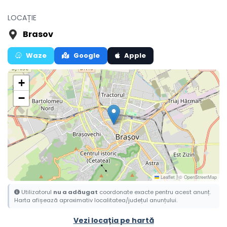
LOCAȚIE
Brasov
Waze
Google
Apple
+
−
Leaflet
|
© OpenStreetMap
Utilizatorul
nu a adăugat
coordonate exacte pentru acest anunț.
Harta afișează aproximativ localitatea/județul anunțului.
Vezi locația pe hartă