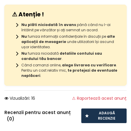
⚠ Atenție !
Nu plăti niciodată în avans
până când nu l-ai
întâlnit pe vânzător și ați semnat un acord.
Nu
furniza informații confidențiale în discuții pe
alte
aplicații de mesagerie
unde utilizatorii își ascund
ușor identitatea.
Nu
furniza niciodată
detaliile contului sau
cardului tău bancar
.
Când comanzi online,
alege livrarea cu verificare
.
Pentru un cost relativ mic,
te protejezi de eventuale
neplăceri
.
Vizualizări: 16
⚠ Raportează acest anunț
Recenzii pentru acest anunț
ADAUGĂ
(0)
RECENZIE