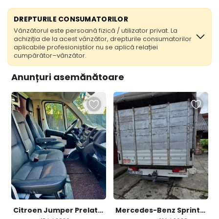
DREPTURILE CONSUMATORILOR
Vânzătorul este persoană fizică / utilizator privat. La
achiziția de la acest vânzător, drepturile consumatorilor
aplicabile profesioniștilor nu se aplică relației
cumpărător–vânzător.
Anunțuri asemănătoare
Citroen Jumper Prelata 2018 8 800 eur
Mercedes-Benz Sprinter 313 CDI 2008 8 500 eur