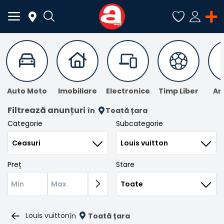
ADAUGĂ
ANUNȚ
Auto Moto
Imobiliare
Electronice
Timp Liber
An
Meniu Principal
Filtrează anunțuri
în
Toată țara
Categorie
Subcategorie
Categorii
Acasă
Preț
Stare
Favorite
Autentificare
Louis vuitton
în
Toată țara