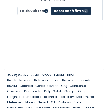
Louis vuitton
Resetează filtre
Județe:
Alba
Arad
Arges
Bacau
Bihor
Bistrita-Nasaud
Botosani
Braila
Brasov
Bucuresti
Buzau
Calarasi
Caras-Severin
Cluj
Constanta
Covasna
Dambovita
Dolj
Galati
Giurgiu
Gorj
Harghita
Hunedoara
Ialomita
Iasi
Ilfov
Maramures
Mehedinti
Mures
Neamt
Olt
Prahova
Salaj
Satu Mare
Sibiu
Suceava
Teleorman
Timis
Tulcea