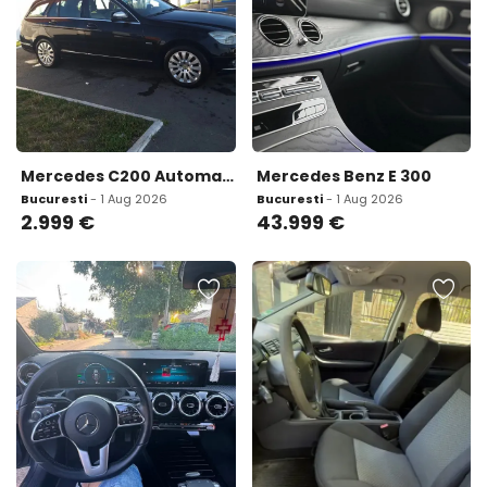
Mercedes C200 Automat W246 420x km 2 999 eur
Mercedes Benz E 300
Bucuresti
- 1 Aug 2026
Bucuresti
- 1 Aug 2026
2.999
€
43.999
€