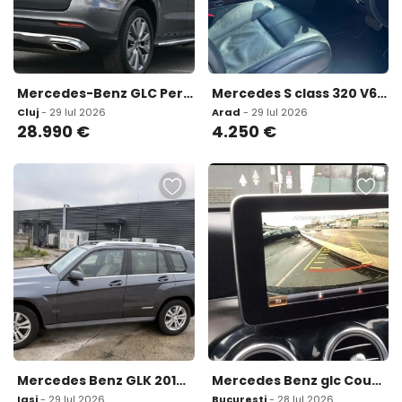
Mercedes-Benz GLC Persoana Fizica stare excelenta 28 990 eur
Mercedes S class 320 V6 CDI 225 cp An 2009 Cutie automata 7G-tronic 4 250 eur
Cluj
- 29 Iul 2026
Arad
- 29 Iul 2026
28.990
€
4.250
€
Mercedes Benz GLK 2010 7 500 eur
Mercedes Benz glc Coupe
Iasi
- 29 Iul 2026
Bucuresti
- 28 Iul 2026