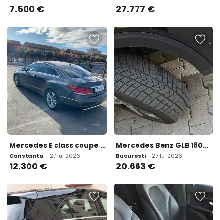
7.500
€
27.777
€
Mercedes E class coupe 250 distronic plus biturbo 2014 12 300 eur
Mercedes Benz GLB 180d 8 GTronic 2022 20 663 eur
Constanta
- 27 Iul 2026
Bucuresti
- 27 Iul 2026
12.300
€
20.663
€