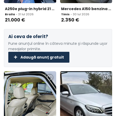
A250e plug-in hybrid 21 000 eur
Mercedes A150 benzina 2 350 eur
Braila
- 31 Iul 2026
Timis
- 30 Iul 2026
21.000
€
2.350
€
Ai ceva de oferit?
Pune anunțul online în câteva minute și răspunde ușor
mesajelor primite.
Adaugă anunț gratuit