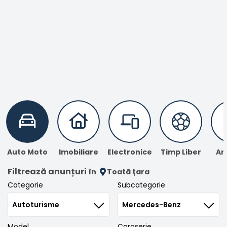
Înregistrare
Auto Moto
Imobiliare
Electronice
Timp Liber
An
Filtrează anunțuri
în
Toată țara
Categorie
Subcategorie
Model
Caroserie