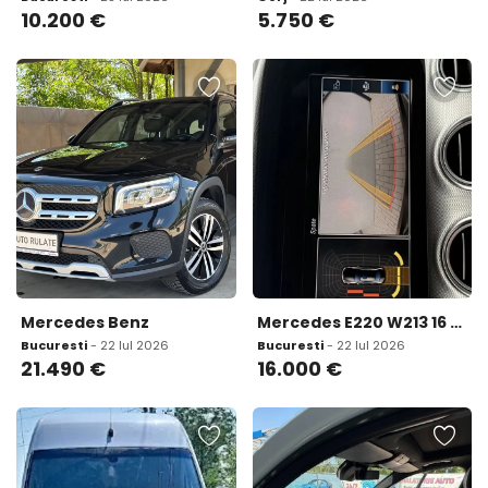
10.200
€
5.750
€
Mercedes Benz
Mercedes E220 W213 16 000 eur
Bucuresti
- 22 Iul 2026
Bucuresti
- 22 Iul 2026
21.490
€
16.000
€