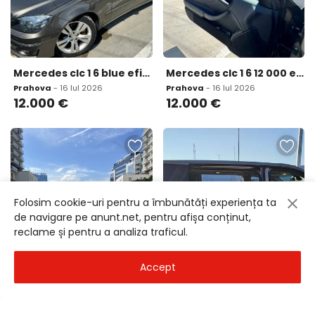
Mercedes clc 1 6 blue eficiency 12 000 eur
Mercedes clc 1 6 12 000 eur
Prahova
- 16 Iul 2026
Prahova
- 16 Iul 2026
12.000
€
12.000
€
Folosim cookie-uri pentru a îmbunătăți experiența ta
de navigare pe anunt.net, pentru afișa conținut,
reclame și pentru a analiza traficul.
Accept
Mercedes Benz 220
Mercedes viano avantgarde 15 500 eur
Bucuresti
- 16 Iul 2026
Botosani
- 16 Iul 2026