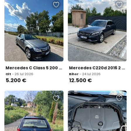
Mercedes C Class 5 200 eur
Mercedes C220d 2016 2 2 170cp 4matic 12 500 eur
Olt
- 26 Iul 2026
Bihor
- 24 Iul 2026
5.200
€
12.500
€