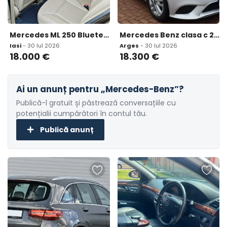
Mercedes ML 250 Bluetec 4matic 18 000 eur
Mercedes Benz clasa c 2018 propietar 18 300 eur
Iasi
- 30 Iul 2026
Arges
- 30 Iul 2026
18.000
€
18.300
€
Ai un anunț pentru „Mercedes-Benz”?
Publică-l gratuit și păstrează conversațiile cu
potențialii cumpărători în contul tău.
Publică anunț