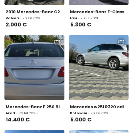
2010 Mercedes-Benz C220 CDI euro 5 Navi Xenon Senzori 2 000 eur
Mercedes-Benz E-Class W211 Facelift Avantgarde 2 2 CDI 170 CP Doar 241 000 K 5 300 eur
Valcea
- 26 Iul 2026
Iasi
- 26 Iul 2026
2.000
€
5.300
€
Mercedes-Benz E 250 BlueEFFICIENCY ELEGANCE W212 14 400 eur
Mercedes w251 R320 cdi 4 matic 5 000 eur
Arad
- 26 Iul 2026
Botosani
- 26 Iul 2026
14.400
€
5.000
€