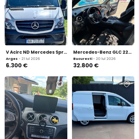
V Acirc ND Mercedes Sprinter 2015 6 300 eur
Mercedes-Benz GLC 220 32 800 eur
Arges
- 21 Iul 2026
Bucuresti
- 20 Iul 2026
6.300
€
32.800
€