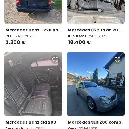
Mercedes Benz C220 an 2008 rate cu buletinul 2 300 eur
Mercedes C220d an 2016 100 092 km 18 400 eur
Iasi
- 24 Iul 2026
Bucuresti
- 24 Iul 2026
2.300
€
18.400
€
Mercedes Benz cla 200
Mercedes SLK 200 kompressor 5 750 eur
Bucuresti
- 23 Iul 2026
Gorj
- 22 Iul 2026