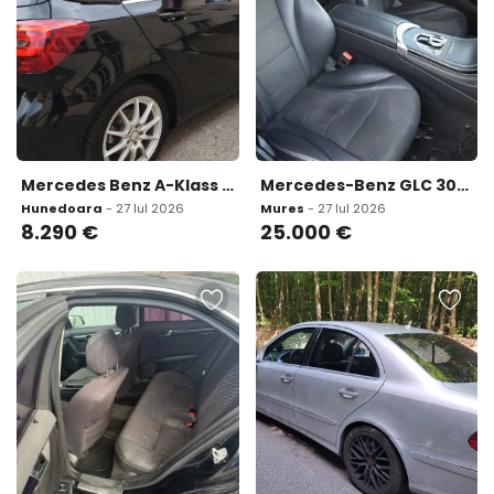
Mercedes Benz A-Klass A180Turbo- 122Cp Euro 6 8 290 eur
Mercedes-Benz GLC 300 GLC Coupe 4Matic 25 000 eur
Hunedoara
- 27 Iul 2026
Mures
- 27 Iul 2026
8.290
€
25.000
€