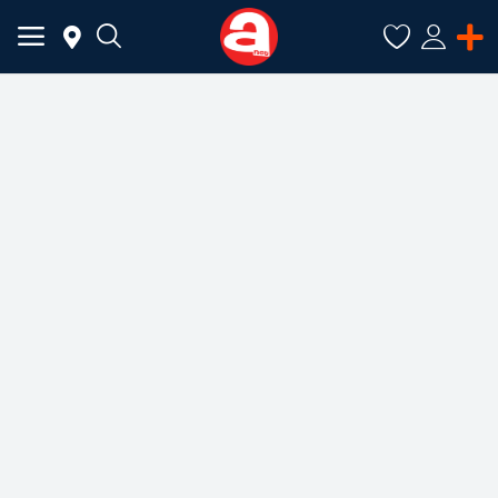
ADAUGĂ
ANUNȚ
Meniu Principal
Categorii
Acasă
Favorite
Autentificare