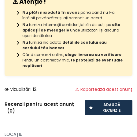
⚠ Atenție !
Nu plăti niciodată în avans
până când nu l-ai
întâlnit pe vânzător și ați semnat un acord.
Nu
furniza informații confidențiale în discuții pe
alte
aplicații de mesagerie
unde utilizatorii își ascund
ușor identitatea.
Nu
furniza niciodată
detaliile contului sau
cardului tău bancar
.
Când comanzi online,
alege livrarea cu verificare
.
Pentru un cost relativ mic,
te protejezi de eventuale
neplăceri
.
Vizualizări: 12
⚠ Raportează acest anunț
Recenzii pentru acest anunț
ADAUGĂ
(0)
RECENZIE
LOCAȚIE