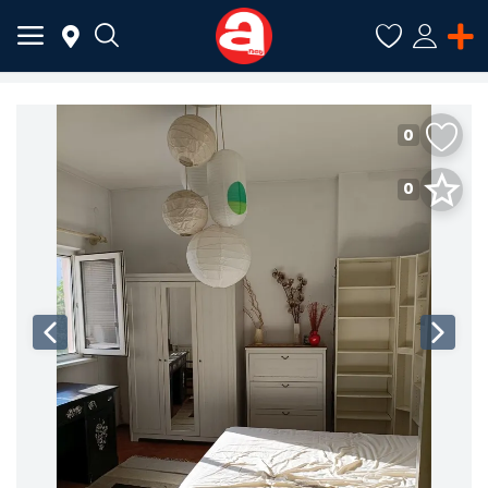
0
ADAUGĂ
ANUNȚ
0
Meniu Principal
Categorii
Acasă
Favorite
Autentificare