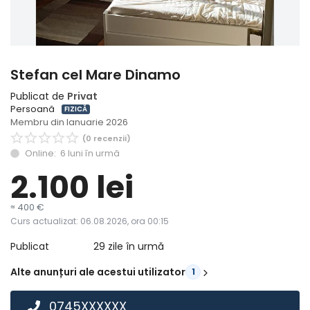
Înregistrare
Stefan cel Mare Dinamo
Publicat de
Privat
Persoană
FIZICĂ
Membru din Ianuarie 2026
(0 recenzii)
Online: 6 luni în urmă
2.100
lei
≈ 400 €
Curs actualizat: 06.08.2026, ora 00:15
Publicat
29 zile în urmă
Alte anunțuri ale acestui utilizator
1
0745XXXXXX