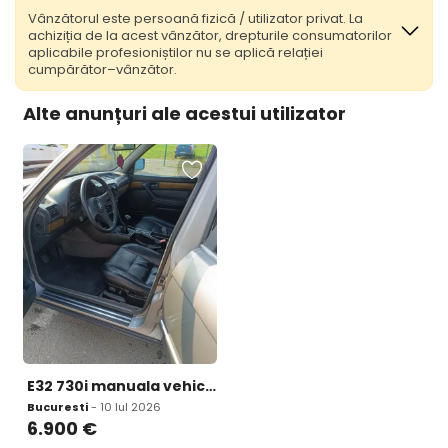
Vânzătorul este persoană fizică / utilizator privat. La
achiziția de la acest vânzător, drepturile consumatorilor
aplicabile profesioniștilor nu se aplică relației
cumpărător–vânzător.
Alte anunțuri ale acestui utilizator
E32 730i manuala vehicul istoric 6 900 eur
Bucuresti
- 10 Iul 2026
6.900
€