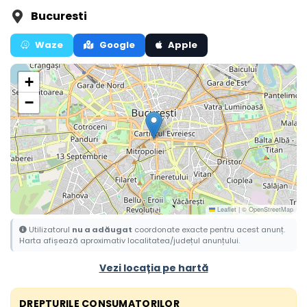
Bucuresti
Waze
Google
Apple
+
−
Leaflet
|
© OpenStreetMap
Utilizatorul
nu a adăugat
coordonate exacte pentru acest anunț.
Harta afișează aproximativ localitatea/județul anunțului.
Vezi locația pe hartă
DREPTURILE CONSUMATORILOR