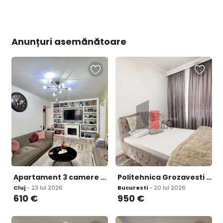
Anunțuri asemănătoare
Apartament 3 camere decomandat zona Cetatii
Politehnica Grozavesti Inchiriere apartament 3 camere
Cluj
- 23 Iul 2026
Bucuresti
- 20 Iul 2026
610
€
950
€