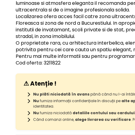
luminoase si atmosfera eleganta il recomanda pent
ultracentrala si de o imagine profesionala solida.
Localizarea ofera acces facil catre zona ultracentr
Floreasca si zona de nord a Bucurestiului. In aprop
institutii de invatamant, scoli private si de stat, 
stradal, in zona imobilului.
O proprietate rara, cu arhitectura interbelica, ele
potrivita pentru cei care cauta un spatiu elegant, r
Pentru mai multe informatii sau pentru programarea 
Cod oferta: 3211822
⚠ Atenție !
Nu plăti niciodată în avans
până când nu l-ai întâln
Nu
furniza informații confidențiale în discuții pe
alte a
identitatea.
Nu
furniza niciodată
detaliile contului sau cardulu
Când comanzi online,
alege livrarea cu verificare
. 