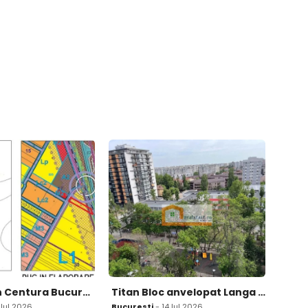
Pantelimon Centura Bucuresti teren 2 500 mp d 20ml intravilan conf Noul pug
Titan Bloc anvelopat Langa Bebe Tei Scoala Metrou Titan si Auchan Titan
 Iul 2026
Bucuresti
- 14 Iul 2026