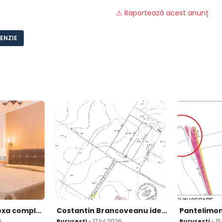
⚠ Raportează acest anunț
ENZIE
Turda Domenii boxa complet mobilat utilat disponibil imediat
Costantin Brancoveanu ideal investitie zona noua in dezvoltare
6
Bucuresti
- 17 Iul 2026
Bucuresti
- 15