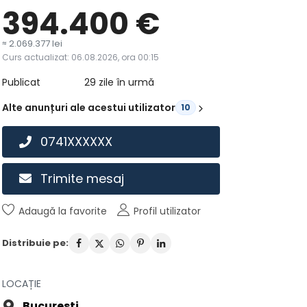
394.400
€
≈ 2.069.377 lei
Curs actualizat: 06.08.2026, ora 00:15
Publicat
29 zile în urmă
Alte anunțuri ale acestui utilizator
10
0741XXXXXX
Trimite mesaj
Adaugă la favorite
Profil utilizator
Distribuie pe:
LOCAȚIE
Bucuresti