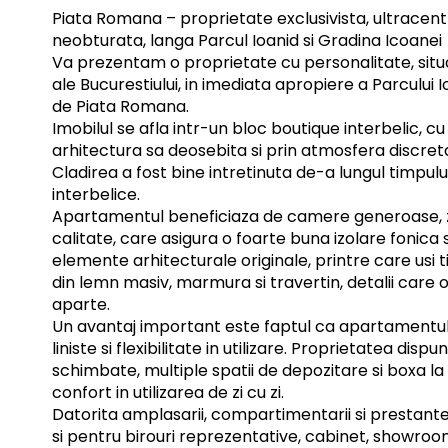
Piata Romana – proprietate exclusivista, ultracentra
neobturata, langa Parcul Ioanid si Gradina Icoanei
Va prezentam o proprietate cu personalitate, situ
ale Bucurestiului, in imediata apropiere a Parcului 
de Piata Romana.
Imobilul se afla intr-un bloc boutique interbelic,
arhitectura sa deosebita si prin atmosfera discreta,
Cladirea a fost bine intretinuta de-a lungul timpul
interbelice.
Apartamentul beneficiaza de camere generoase, zo
calitate, care asigura o foarte buna izolare fonic
elemente arhitecturale originale, printre care usi 
din lemn masiv, marmura si travertin, detalii care o
aparte.
Un avantaj important este faptul ca apartamentul o
liniste si flexibilitate in utilizare. Proprietatea disp
schimbate, multiple spatii de depozitare si boxa la
confort in utilizarea de zi cu zi.
Datorita amplasarii, compartimentarii si prestantei 
si pentru birouri reprezentative, cabinet, showro