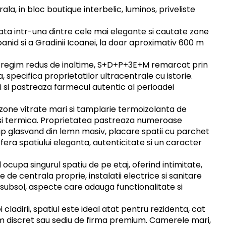
la, in bloc boutique interbelic, luminos, priveliste
ata intr-una dintre cele mai elegante si cautate zone
Ioanid si a Gradinii Icoanei, la doar aproximativ 600 m
 cu regim redus de inaltime, S+D+P+3E+M remarcat prin
 specifica proprietatilor ultracentrale cu istorie.
ui si pastreaza farmecul autentic al perioadei
ne vitrate mari si tamplarie termoizolanta de
a si termica. Proprietatea pastreaza numeroase
tip glasvand din lemn masiv, placare spatii cu parchet
fera spatiului eleganta, autenticitate si un caracter
cupa singurul spatiu de pe etaj, oferind intimitate,
une de centrala proprie, instalatii electrice si sanitare
 subsol, aspecte care adauga functionalitate si
cladirii, spatiul este ideal atat pentru rezidenta, cat
om discret sau sediu de firma premium. Camerele mari,