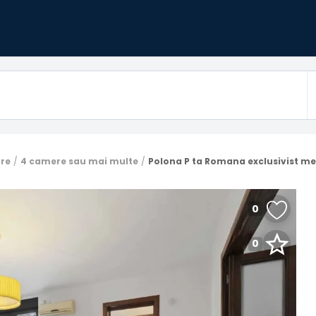
are
4 camere sau mai multe
Polona P ta Romana exclusivist me
0
0