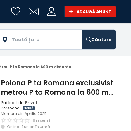
ADAUGĂ ANUNȚ
Căutare
trou P ta Romana la 600 m distanta
Polona P ta Romana exclusivist
metrou P ta Romana la 600 m
distanta
Publicat de
Privat
Persoană
FIZICĂ
Membru din Aprilie 2025
(0 recenzii)
Online: 1 un an în urmă