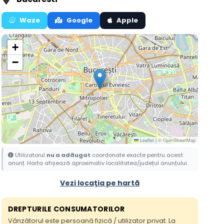
Waze
Google
Apple
+
−
Leaflet
|
© OpenStreetMap
Utilizatorul
nu a adăugat
coordonate exacte pentru acest
anunț. Harta afișează aproximativ localitatea/județul anunțului.
Vezi locația pe hartă
DREPTURILE CONSUMATORILOR
Vânzătorul este persoană fizică / utilizator privat. La