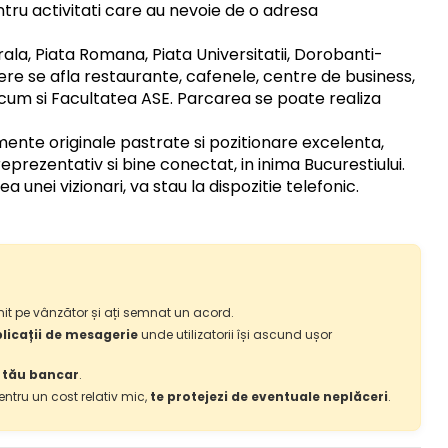
ru activitati care au nevoie de o adresa
ala, Piata Romana, Piata Universitatii, Dorobanti-
iere se afla restaurante, cafenele, centre de business,
precum si Facultatea ASE. Parcarea se poate realiza
mente originale pastrate si pozitionare excelenta,
eprezentativ si bine conectat, in inima Bucurestiului.
unei vizionari, va stau la dispozitie telefonic.
it pe vânzător și ați semnat un acord.
plicații de mesagerie
unde utilizatorii își ascund ușor
i tău bancar
.
Pentru un cost relativ mic,
te protejezi de eventuale neplăceri
.