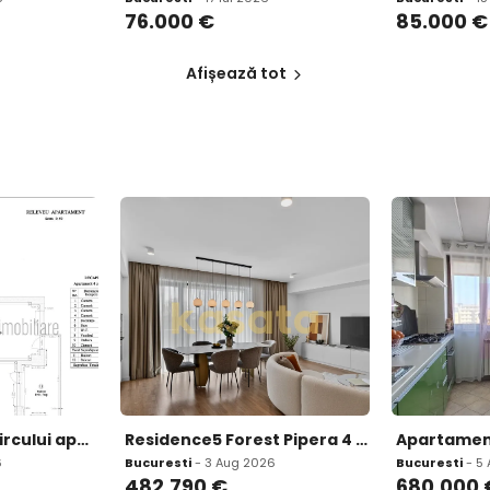
76.000
€
85.000
€
Afișează tot
Lacul Tei Parcul Circului apartament 4 camere
Residence5 Forest Pipera 4 camere 124mp utili mobilat si utilat
6
Bucuresti
- 3 Aug 2026
Bucuresti
- 5
482.790
€
680.000