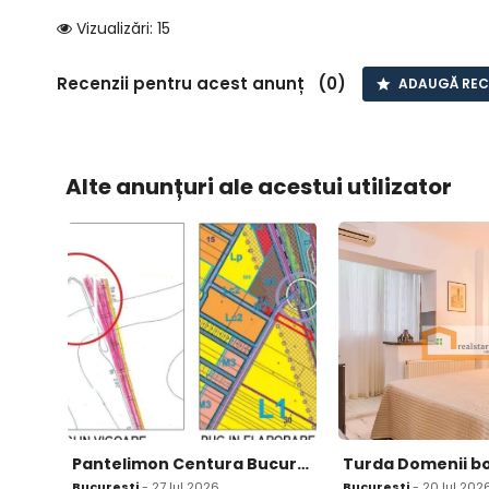
Vizualizări: 15
Recenzii pentru acest anunț (0)
ADAUGĂ REC
Alte anunțuri ale acestui utilizator
Pantelimon Centura Bucuresti teren 2500mp D20ml intravilan conf Noul pug
Bucuresti
- 27 Iul 2026
Bucuresti
- 20 Iul 202