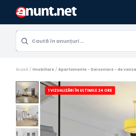
Acasă
Imobiliare
Apartamente - Garsoniere - de vanz
1 VIZUALIZĂRI ÎN ULTIMILE 24 ORE