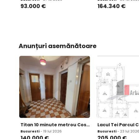
93.000
€
164.340
€
Anunțuri asemănătoare
Titan 10 minute metrou Costin Georgian la piata Minis 2 gr sanitare
Bucuresti
- 19 Iul 2026
Bucuresti
- 23 Iul 202
140.000
€
205.000
€