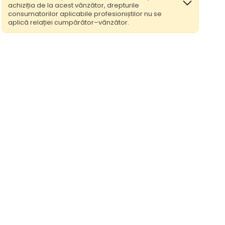
achiziția de la acest vânzător, drepturile
consumatorilor aplicabile profesioniștilor nu se
aplică relației cumpărător–vânzător.