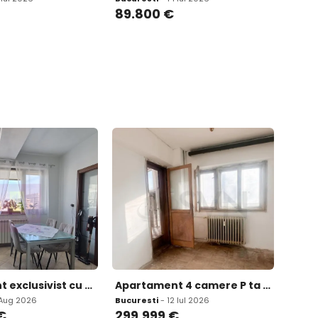
89.800
€
Apartament exclusivist cu parcare vedere Lac Flotreasca
Apartament 4 camere P ta Romana l ase
 Aug 2026
Bucuresti
- 12 Iul 2026
€
299.999
€