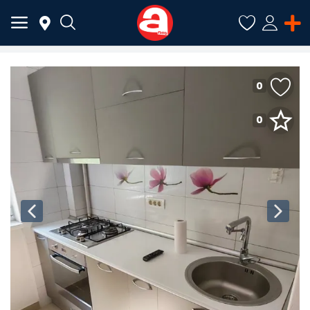
0
ADAUGĂ
ANUNȚ
0
Meniu Principal
Categorii
Acasă
Favorite
Autentificare