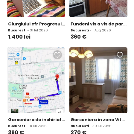
Giurgiului cfr Progresul 30 min de Piata Unitrii cu stb
Fundeni vis a vis de parcul Motodrom
Bucuresti
- 31 Iul 2026
Bucuresti
- 1 Aug 2026
1.400
lei
360
€
Garsoniera de inchiriat metrou favorit 2 minute drumul taberei
Garsoniera in zona Vitan spre inchiriere
Bucuresti
- 8 Iul 2026
Bucuresti
- 30 Iul 2026
390
€
270
€