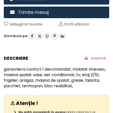
Trimite mesaj
Adaugă la favorite
Profil utilizator
Distribuie pe:
DESCRIERE
Imprimă
garsoniera confort 1 decomandat, mobilat tineresc,
masina spalat vase, aer conditionat, tv, etaj 2/10,
frigider, aragaz, masina de spalat, gresie, faianta,
parchet, termopan, bloc reabilitat,
⚠ Atenție !
Nu plăti niciodată în avans
până când nu l-ai