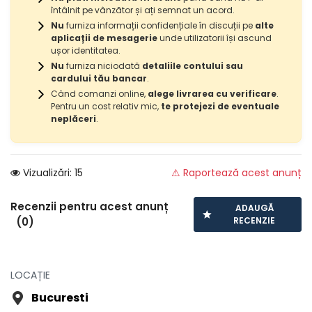
întâlnit pe vânzător și ați semnat un acord.
Nu
furniza informații confidențiale în discuții pe
alte
aplicații de mesagerie
unde utilizatorii își ascund
ușor identitatea.
Nu
furniza niciodată
detaliile contului sau
cardului tău bancar
.
Când comanzi online,
alege livrarea cu verificare
.
Pentru un cost relativ mic,
te protejezi de eventuale
neplăceri
.
Vizualizări: 15
⚠ Raportează acest anunț
Recenzii pentru acest anunț
ADAUGĂ
(0)
RECENZIE
LOCAȚIE
Bucuresti