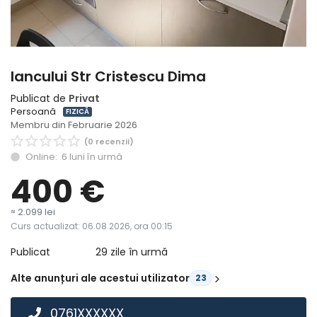
Înregistrare
Iancului Str Cristescu Dima
Publicat de
Privat
Persoană
FIZICĂ
Membru din Februarie 2026
(0 recenzii)
Online: 6 luni în urmă
400
€
≈ 2.099 lei
Curs actualizat: 06.08.2026, ora 00:15
Publicat
29 zile în urmă
Alte anunțuri ale acestui utilizator
23
0761XXXXXX