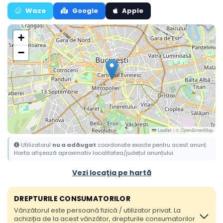
Waze
Google
Apple
+
−
Leaflet
|
© OpenStreetMap
Utilizatorul
nu a adăugat
coordonate exacte pentru acest anunț.
Harta afișează aproximativ localitatea/județul anunțului.
Vezi locația pe hartă
DREPTURILE CONSUMATORILOR
Vânzătorul este persoană fizică / utilizator privat. La
achiziția de la acest vânzător, drepturile consumatorilor