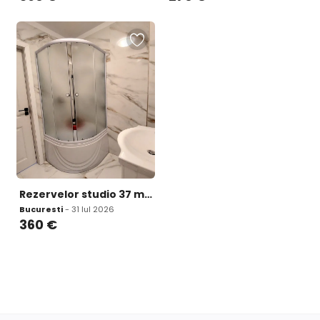
Rezervelor studio 37 mp nou mobilat etaj 4 lift situat langa Penny Market
Bucuresti
- 31 Iul 2026
360
€