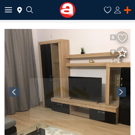
0
ADAUGĂ
ANUNȚ
0
Meniu Principal
Categorii
Acasă
Favorite
Autentificare