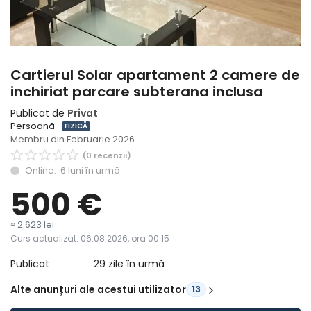
Înregistrare
Cartierul Solar apartament 2 camere de
inchiriat parcare subterana inclusa
Publicat de
Privat
Persoană
FIZICĂ
Membru din Februarie 2026
(0 recenzii)
Online: 6 luni în urmă
500
€
≈ 2.623 lei
Curs actualizat: 06.08.2026, ora 00:15
Publicat
29 zile în urmă
Alte anunțuri ale acestui utilizator
13