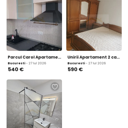
Parcul Carol Apartament 2 camere de inchiriat Langa Parcul Carol Vedere panoramica
Unirii Apartament 2 camere de inchiriat Bulevardul Unirii 33 Vedere la bulevard
Bucuresti
- 27 Iul 2026
Bucuresti
- 27 Iul 2026
540
€
590
€