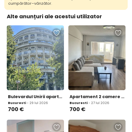
cumpărător–vânzător.
Alte anunțuri ale acestui utilizator
Bulevardul Unirii apartament 2 camere de inchiriat 3 balcoane bloc Zepter
Apartament 2 camere de inchiriat Bulevardul Unirii 3 balcoane Bloc Zepter
Bucuresti
- 29 Iul 2026
Bucuresti
- 27 Iul 2026
700
€
700
€