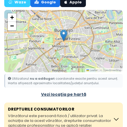
Waze
Google
Apple
+
−
Leaflet
|
© OpenStreetMap
Utilizatorul
nu a adăugat
coordonate exacte pentru acest anunț.
Harta afișează aproximativ localitatea/județul anunțului.
Vezi locația pe hartă
DREPTURILE CONSUMATORILOR
Vânzătorul este persoană fizică / utilizator privat. La
achiziția de la acest vânzător, drepturile consumatorilor
aplicabile profesioniștilor nu se aplică relației