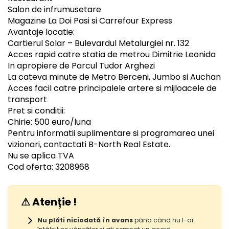
Salon de infrumusetare
Magazine La Doi Pasi si Carrefour Express
Avantaje locatie:
Cartierul Solar – Bulevardul Metalurgiei nr. 132
Acces rapid catre statia de metrou Dimitrie Leonida
In apropiere de Parcul Tudor Arghezi
La cateva minute de Metro Berceni, Jumbo si Auchan
Acces facil catre principalele artere si mijloacele de
transport
Pret si conditii:
Chirie: 500 euro/luna
Pentru informatii suplimentare si programarea unei
vizionari, contactati B-North Real Estate.
Nu se aplica TVA
Cod oferta: 3208968
⚠ Atenție !
Nu plăti niciodată în avans
până când nu l-ai