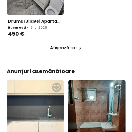
Drumul Jilavei Apartament 2 camere de inchiriat Prima inchiriere
Bucuresti
- 18 Iul 2026
450
€
Afișează tot
Anunțuri asemănătoare