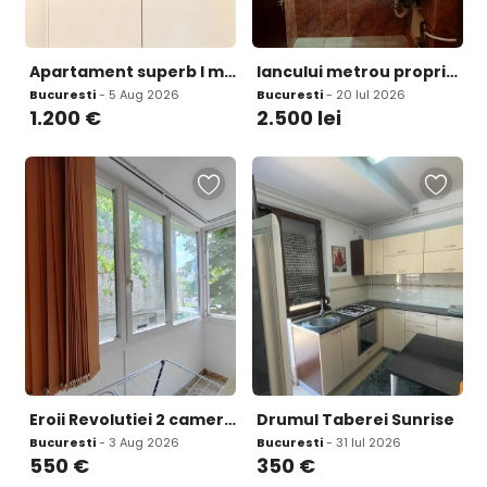
Apartament superb l modern l parcare subterana l terasa l
Iancului metrou proprietar
Bucuresti
- 5 Aug 2026
Bucuresti
- 20 Iul 2026
1.200
€
2.500
lei
Eroii Revolutiei 2 camere Decomandat La 5 minute de Metrou
Drumul Taberei Sunrise
Bucuresti
- 3 Aug 2026
Bucuresti
- 31 Iul 2026
550
€
350
€