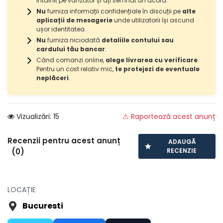
întâlnit pe vânzător și ați semnat un acord.
Nu
furniza informații confidențiale în discuții pe
alte
aplicații de mesagerie
unde utilizatorii își ascund
ușor identitatea.
Nu
furniza niciodată
detaliile contului sau
cardului tău bancar
.
Când comanzi online,
alege livrarea cu verificare
.
Pentru un cost relativ mic,
te protejezi de eventuale
neplăceri
.
Vizualizări: 15
⚠ Raportează acest anunț
Recenzii pentru acest anunț
ADAUGĂ
(0)
RECENZIE
LOCAȚIE
Bucuresti